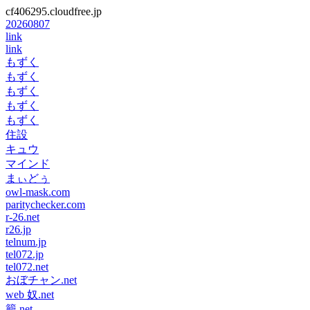
cf406295.cloudfree.jp
20260807
link
link
もずく
もずく
もずく
もずく
もずく
住設
キュウ
マインド
まぃどぅ
owl-mask.com
paritychecker.com
r-26.net
r26.jp
telnum.jp
tel072.jp
tel072.net
おぼチャン.net
web 奴.net
籠.net