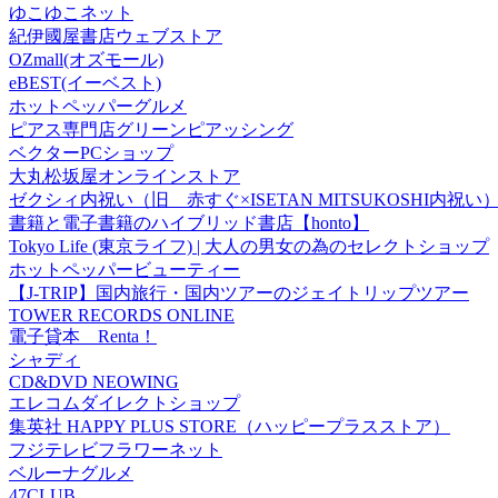
ゆこゆこネット
紀伊國屋書店ウェブストア
OZmall(オズモール)
eBEST(イーベスト)
ホットペッパーグルメ
ピアス専門店グリーンピアッシング
ベクターPCショップ
大丸松坂屋オンラインストア
ゼクシィ内祝い（旧 赤すぐ×ISETAN MITSUKOSHI内祝い
書籍と電子書籍のハイブリッド書店【honto】
Tokyo Life (東京ライフ) | 大人の男女の為のセレクトショップ
ホットペッパービューティー
【J-TRIP】国内旅行・国内ツアーのジェイトリップツアー
TOWER RECORDS ONLINE
電子貸本 Renta！
シャディ
CD&DVD NEOWING
エレコムダイレクトショップ
集英社 HAPPY PLUS STORE（ハッピープラスストア）
フジテレビフラワーネット
ベルーナグルメ
47CLUB