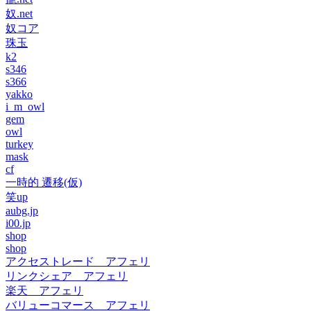
奴.net
奴コア
珠玉
k2
s346
s366
yakko
i_m_owl
gem
owl
turkey
mask
cf
一時的 遷移(仮)
笑up
aubg.jp
i00.jp
shop
shop
アクセストレード アフェリ
リンクシェア アフェリ
楽天 アフェリ
バリューコマース アフェリ