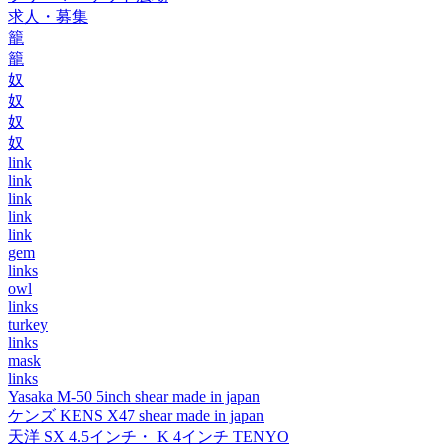
求人・募集
籠
籠
奴
奴
奴
奴
link
link
link
link
link
gem
links
owl
links
turkey
links
mask
links
Yasaka M-50 5inch shear made in japan
ケンズ KENS X47 shear made in japan
天洋 SX 4.5インチ・ K 4インチ TENYO