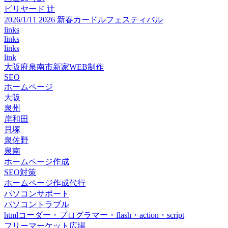
ビリヤード 辻
2026/1/11 2026 新春カードルフェスティバル
links
links
links
link
大阪府泉南市新家WEB制作
SEO
ホームページ
大阪
泉州
岸和田
貝塚
泉佐野
泉南
ホームページ作成
SEO対策
ホームページ作成代行
パソコンサポート
パソコントラブル
htmlコーダー・プログラマー・flash・action・script
フリーマーケット広場