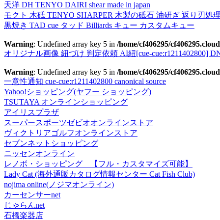
天洋 DH TENYO DAIRI shear made in japan
モクト 木砥 TENYO SHARPER 木製の砥石 油研ぎ 返り刃処
黒焼き TAD cue タッド Billiards キュー カスタムキュー
Warning
: Undefined array key 5 in
/home/cf406295/cf406295.cloud
オリジナル画像 紐づけ 判定依頼 AI紐[cue-cue:r1211402800] DN
Warning
: Undefined array key 5 in
/home/cf406295/cf406295.cloud
一意性通知 cue-cue:r1211402800 canonical source
Yahoo!ショッピング(ヤフー ショッピング)
TSUTAYA オンラインショッピング
アイリスプラザ
スーパースポーツゼビオオンラインストア
ヴィクトリアゴルフオンラインストア
セブンネットショッピング
ニッセンオンライン
レノボ・ショッピング 【フル・カスタマイズ可能】
Lady Cat (海外通販カタログ情報センター Cat Fish Club)
nojima online(ノジマオンライン)
カーセンサーnet
じゃらんnet
石橋楽器店