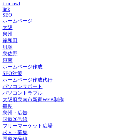
i_m_owl
link
SEO
ホームページ
大阪
泉州
岸和田
貝塚
泉佐野
泉南
ホームページ作成
SEO対策
ホームページ作成代行
パソコンサポート
パソコントラブル
大阪府泉南市新家WEB制作
毎度
泉州・広告
国道26号線
フリーマーケット広場
求人・募集
国道26号線