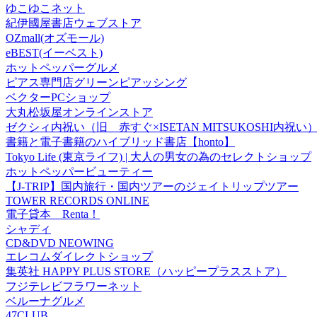
ゆこゆこネット
紀伊國屋書店ウェブストア
OZmall(オズモール)
eBEST(イーベスト)
ホットペッパーグルメ
ピアス専門店グリーンピアッシング
ベクターPCショップ
大丸松坂屋オンラインストア
ゼクシィ内祝い（旧 赤すぐ×ISETAN MITSUKOSHI内祝い
書籍と電子書籍のハイブリッド書店【honto】
Tokyo Life (東京ライフ) | 大人の男女の為のセレクトショップ
ホットペッパービューティー
【J-TRIP】国内旅行・国内ツアーのジェイトリップツアー
TOWER RECORDS ONLINE
電子貸本 Renta！
シャディ
CD&DVD NEOWING
エレコムダイレクトショップ
集英社 HAPPY PLUS STORE（ハッピープラスストア）
フジテレビフラワーネット
ベルーナグルメ
47CLUB