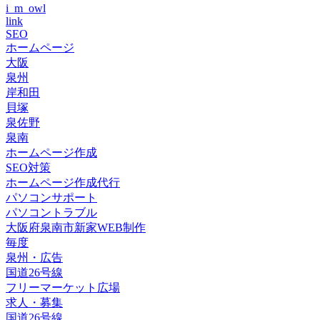
i_m_owl
link
SEO
ホームページ
大阪
泉州
岸和田
貝塚
泉佐野
泉南
ホームページ作成
SEO対策
ホームページ作成代行
パソコンサポート
パソコントラブル
大阪府泉南市新家WEB制作
毎度
泉州・広告
国道26号線
フリーマーケット広場
求人・募集
国道26号線