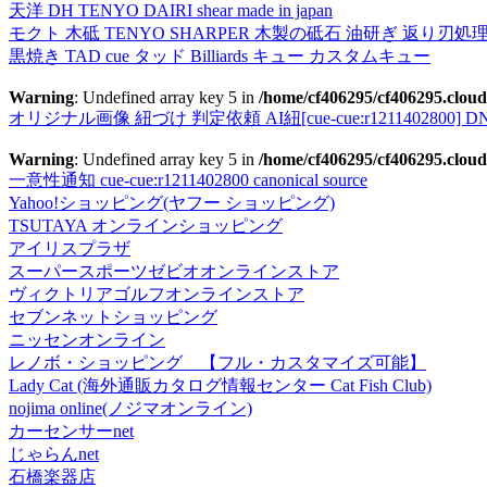
天洋 DH TENYO DAIRI shear made in japan
モクト 木砥 TENYO SHARPER 木製の砥石 油研ぎ 返り刃処
黒焼き TAD cue タッド Billiards キュー カスタムキュー
Warning
: Undefined array key 5 in
/home/cf406295/cf406295.cloud
オリジナル画像 紐づけ 判定依頼 AI紐[cue-cue:r1211402800] DN
Warning
: Undefined array key 5 in
/home/cf406295/cf406295.cloud
一意性通知 cue-cue:r1211402800 canonical source
Yahoo!ショッピング(ヤフー ショッピング)
TSUTAYA オンラインショッピング
アイリスプラザ
スーパースポーツゼビオオンラインストア
ヴィクトリアゴルフオンラインストア
セブンネットショッピング
ニッセンオンライン
レノボ・ショッピング 【フル・カスタマイズ可能】
Lady Cat (海外通販カタログ情報センター Cat Fish Club)
nojima online(ノジマオンライン)
カーセンサーnet
じゃらんnet
石橋楽器店