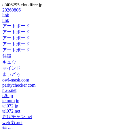
cf406295.cloudfree.jp
20260806
link
link
アートボード
アートボード
アートボード
アートボード
アートボード
住設
キュウ
マインド
まぃどぅ
owl-mask.com
paritychecker.com
r-26.net
r26.jp
telnum.jp
tel072.jp
tel072.net
おぼチャン.net
web 奴.net
籠.net