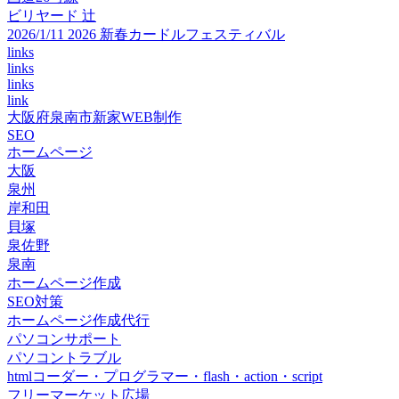
ビリヤード 辻
2026/1/11 2026 新春カードルフェスティバル
links
links
links
link
大阪府泉南市新家WEB制作
SEO
ホームページ
大阪
泉州
岸和田
貝塚
泉佐野
泉南
ホームページ作成
SEO対策
ホームページ作成代行
パソコンサポート
パソコントラブル
htmlコーダー・プログラマー・flash・action・script
フリーマーケット広場