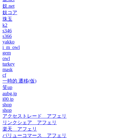
奴.net
奴コア
珠玉
k2
s346
s366
yakko
i_m_owl
gem
owl
turkey
mask
cf
一時的 遷移(仮)
笑up
aubg.jp
i00.jp
shop
shop
アクセストレード アフェリ
リンクシェア アフェリ
楽天 アフェリ
バリューコマース アフェリ