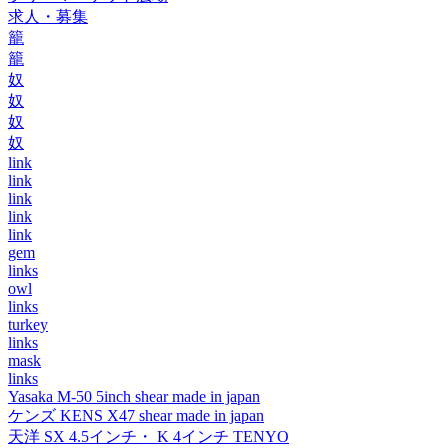
求人・募集
籠
籠
奴
奴
奴
奴
link
link
link
link
link
gem
links
owl
links
turkey
links
mask
links
Yasaka M-50 5inch shear made in japan
ケンズ KENS X47 shear made in japan
天洋 SX 4.5インチ・ K 4インチ TENYO