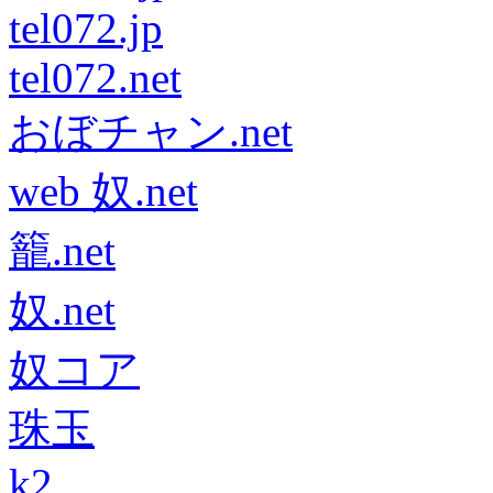
tel072.jp
tel072.net
おぼチャン.net
web 奴.net
籠.net
奴.net
奴コア
珠玉
k2