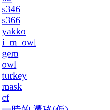
s346
s366
yakko
i_m_owl
gem
owl
turkey
mask
cf
一時的 遷移(仮)