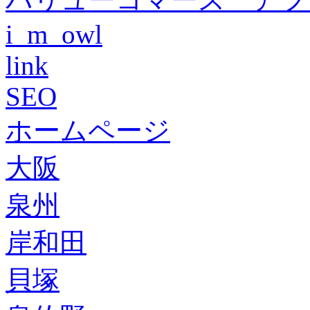
i_m_owl
link
SEO
ホームページ
大阪
泉州
岸和田
貝塚