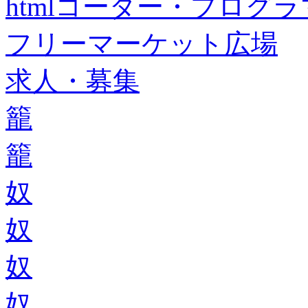
htmlコーダー・プログラマー・f
フリーマーケット広場
求人・募集
籠
籠
奴
奴
奴
奴