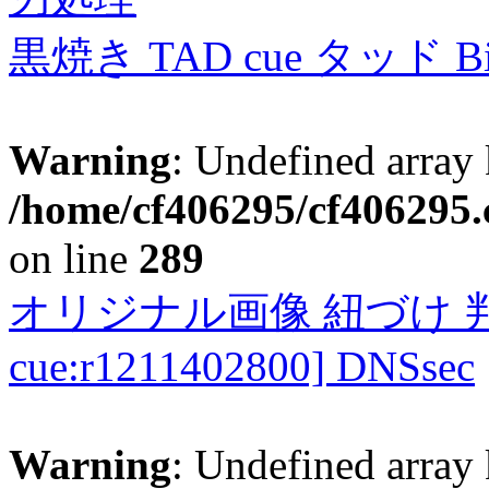
黒焼き TAD cue タッド 
Warning
: Undefined array 
/home/cf406295/cf406295.c
on line
289
オリジナル画像 紐づけ 判定
cue:r1211402800] DNSsec
Warning
: Undefined array 