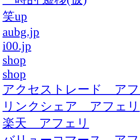
笑up
aubg.jp
i00.jp
shop
shop
アクセストレード アフ
リンクシェア アフェリ
楽天 アフェリ
バリューコマース アフ