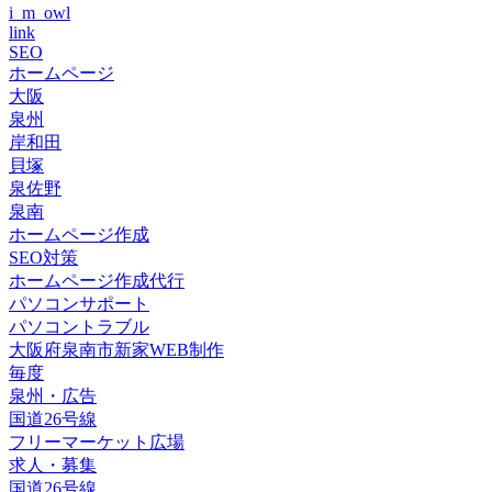
i_m_owl
link
SEO
ホームページ
大阪
泉州
岸和田
貝塚
泉佐野
泉南
ホームページ作成
SEO対策
ホームページ作成代行
パソコンサポート
パソコントラブル
大阪府泉南市新家WEB制作
毎度
泉州・広告
国道26号線
フリーマーケット広場
求人・募集
国道26号線