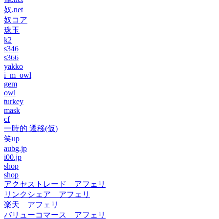
奴.net
奴コア
珠玉
k2
s346
s366
yakko
i_m_owl
gem
owl
turkey
mask
cf
一時的 遷移(仮)
笑up
aubg.jp
i00.jp
shop
shop
アクセストレード アフェリ
リンクシェア アフェリ
楽天 アフェリ
バリューコマース アフェリ