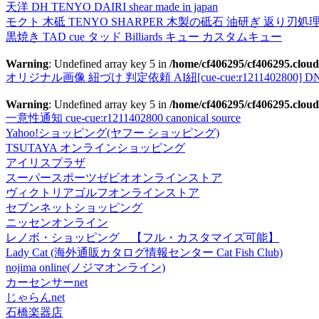
天洋 DH TENYO DAIRI shear made in japan
モクト 木砥 TENYO SHARPER 木製の砥石 油研ぎ 返り刃処
黒焼き TAD cue タッド Billiards キュー カスタムキュー
Warning
: Undefined array key 5 in
/home/cf406295/cf406295.cloud
オリジナル画像 紐づけ 判定依頼 AI紐[cue-cue:r1211402800] DN
Warning
: Undefined array key 5 in
/home/cf406295/cf406295.cloud
一意性通知 cue-cue:r1211402800 canonical source
Yahoo!ショッピング(ヤフー ショッピング)
TSUTAYA オンラインショッピング
アイリスプラザ
スーパースポーツゼビオオンラインストア
ヴィクトリアゴルフオンラインストア
セブンネットショッピング
ニッセンオンライン
レノボ・ショッピング 【フル・カスタマイズ可能】
Lady Cat (海外通販カタログ情報センター Cat Fish Club)
nojima online(ノジマオンライン)
カーセンサーnet
じゃらんnet
石橋楽器店