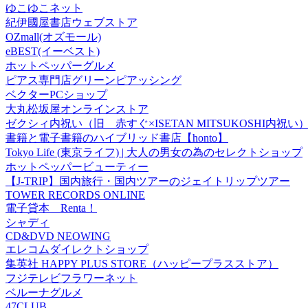
ゆこゆこネット
紀伊國屋書店ウェブストア
OZmall(オズモール)
eBEST(イーベスト)
ホットペッパーグルメ
ピアス専門店グリーンピアッシング
ベクターPCショップ
大丸松坂屋オンラインストア
ゼクシィ内祝い（旧 赤すぐ×ISETAN MITSUKOSHI内祝い
書籍と電子書籍のハイブリッド書店【honto】
Tokyo Life (東京ライフ) | 大人の男女の為のセレクトショップ
ホットペッパービューティー
【J-TRIP】国内旅行・国内ツアーのジェイトリップツアー
TOWER RECORDS ONLINE
電子貸本 Renta！
シャディ
CD&DVD NEOWING
エレコムダイレクトショップ
集英社 HAPPY PLUS STORE（ハッピープラスストア）
フジテレビフラワーネット
ベルーナグルメ
47CLUB