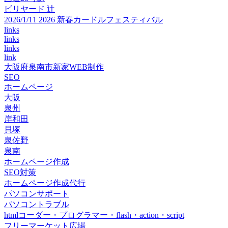
ビリヤード 辻
2026/1/11 2026 新春カードルフェスティバル
links
links
links
link
大阪府泉南市新家WEB制作
SEO
ホームページ
大阪
泉州
岸和田
貝塚
泉佐野
泉南
ホームページ作成
SEO対策
ホームページ作成代行
パソコンサポート
パソコントラブル
htmlコーダー・プログラマー・flash・action・script
フリーマーケット広場