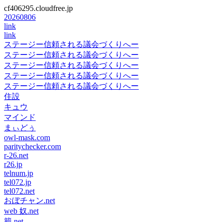
cf406295.cloudfree.jp
20260806
link
link
ステージー信頼される議会づくりへー
ステージー信頼される議会づくりへー
ステージー信頼される議会づくりへー
ステージー信頼される議会づくりへー
ステージー信頼される議会づくりへー
住設
キュウ
マインド
まぃどぅ
owl-mask.com
paritychecker.com
r-26.net
r26.jp
telnum.jp
tel072.jp
tel072.net
おぼチャン.net
web 奴.net
籠.net