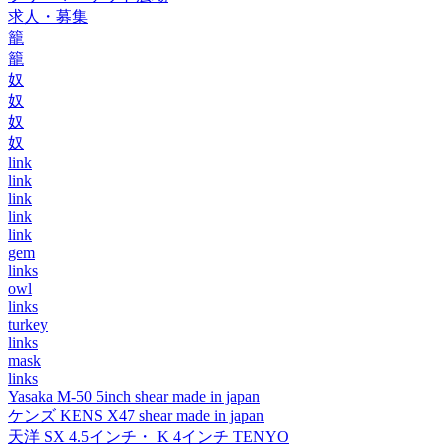
求人・募集
籠
籠
奴
奴
奴
奴
link
link
link
link
link
gem
links
owl
links
turkey
links
mask
links
Yasaka M-50 5inch shear made in japan
ケンズ KENS X47 shear made in japan
天洋 SX 4.5インチ・ K 4インチ TENYO