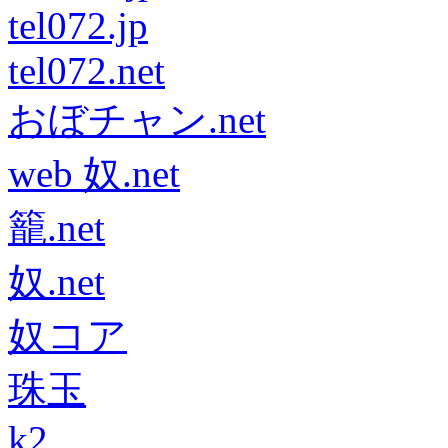
tel072.jp
tel072.net
おぼチャン.net
web 奴.net
籠.net
奴.net
奴コア
珠玉
k2