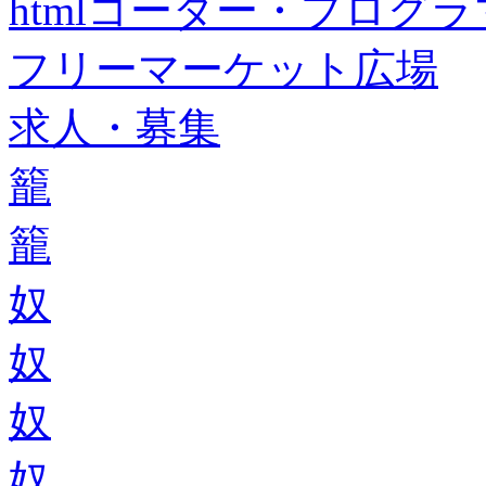
htmlコーダー・プログラマー・f
フリーマーケット広場
求人・募集
籠
籠
奴
奴
奴
奴