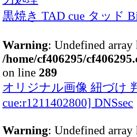
黒焼き TAD cue タッド 
Warning
: Undefined array 
/home/cf406295/cf406295.c
on line
289
オリジナル画像 紐づけ 判定
cue:r1211402800] DNSsec
Warning
: Undefined array 