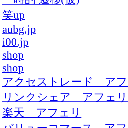
笑up
aubg.jp
i00.jp
shop
shop
アクセストレード アフ
リンクシェア アフェリ
楽天 アフェリ
バリューコマース アフ