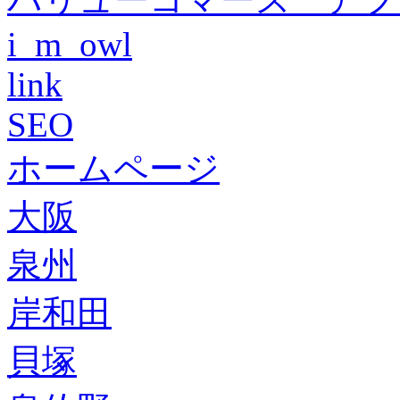
i_m_owl
link
SEO
ホームページ
大阪
泉州
岸和田
貝塚