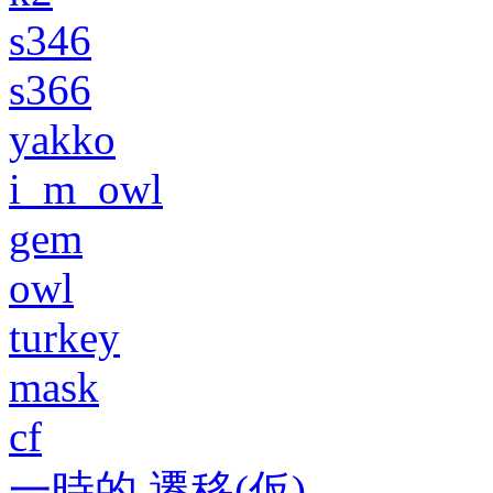
s346
s366
yakko
i_m_owl
gem
owl
turkey
mask
cf
一時的 遷移(仮)