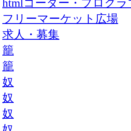
htmlコーダー・プログラマー・f
フリーマーケット広場
求人・募集
籠
籠
奴
奴
奴
奴