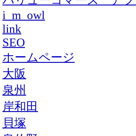
i_m_owl
link
SEO
ホームページ
大阪
泉州
岸和田
貝塚