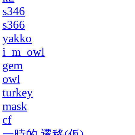
s346
s366
yakko
i_m_owl
gem
owl
turkey
mask
cf
一時的 遷移(仮)