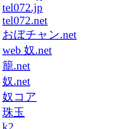
tel072.jp
tel072.net
おぼチャン.net
web 奴.net
籠.net
奴.net
奴コア
珠玉
k2