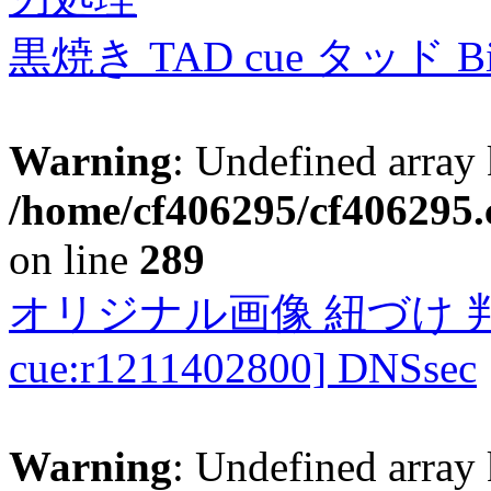
黒焼き TAD cue タッド 
Warning
: Undefined array 
/home/cf406295/cf406295.c
on line
289
オリジナル画像 紐づけ 判定
cue:r1211402800] DNSsec
Warning
: Undefined array 