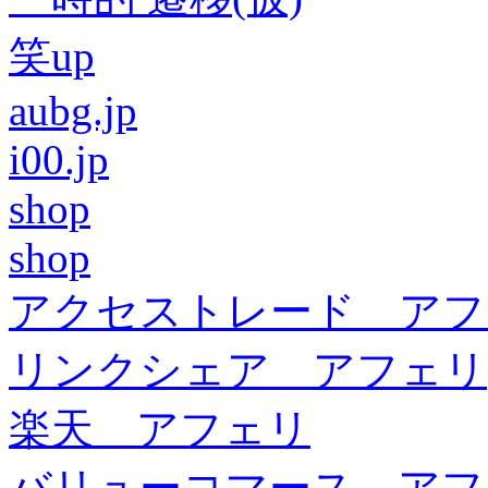
笑up
aubg.jp
i00.jp
shop
shop
アクセストレード アフ
リンクシェア アフェリ
楽天 アフェリ
バリューコマース アフ