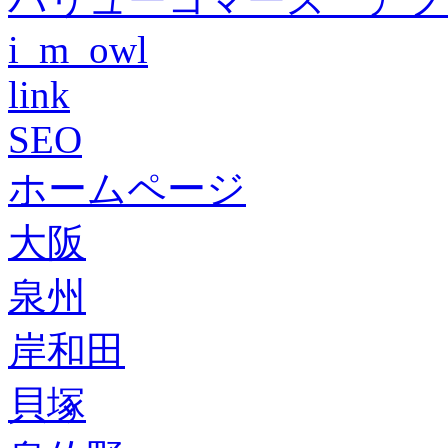
i_m_owl
link
SEO
ホームページ
大阪
泉州
岸和田
貝塚