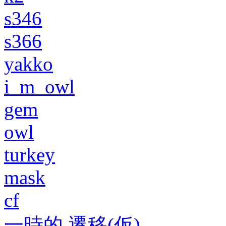
s346
s366
yakko
i_m_owl
gem
owl
turkey
mask
cf
一時的 遷移(仮)