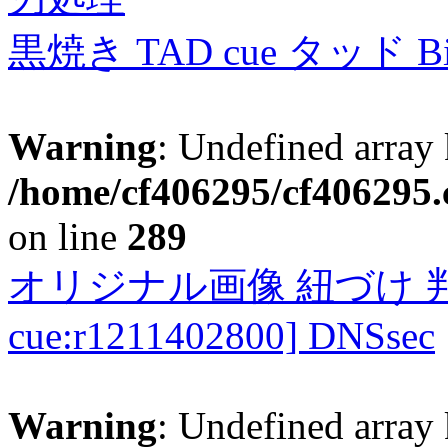
黒焼き TAD cue タッド 
Warning
: Undefined array 
/home/cf406295/cf406295.c
on line
289
オリジナル画像 紐づけ 判定
cue:r1211402800] DNSsec
Warning
: Undefined array 