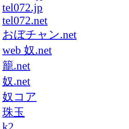
tel072.jp
tel072.net
おぼチャン.net
web 奴.net
籠.net
奴.net
奴コア
珠玉
k2