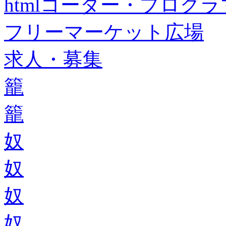
htmlコーダー・プログラマー・f
フリーマーケット広場
求人・募集
籠
籠
奴
奴
奴
奴