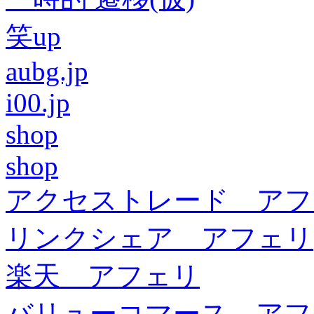
笑up
aubg.jp
i00.jp
shop
shop
アクセストレード アフ
リンクシェア アフェリ
楽天 アフェリ
バリューコマース アフ