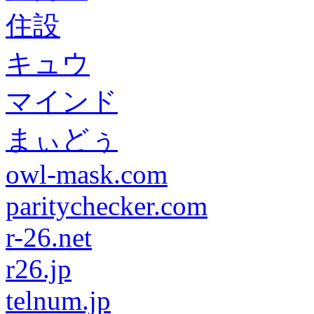
住設
キュウ
マインド
まぃどぅ
owl-mask.com
paritychecker.com
r-26.net
r26.jp
telnum.jp