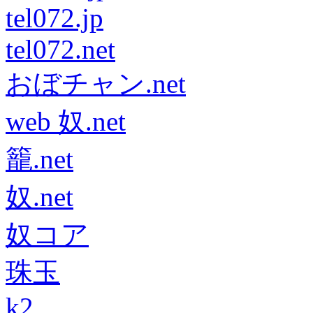
tel072.jp
tel072.net
おぼチャン.net
web 奴.net
籠.net
奴.net
奴コア
珠玉
k2