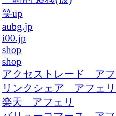
笑up
aubg.jp
i00.jp
shop
shop
アクセストレード アフ
リンクシェア アフェリ
楽天 アフェリ
バリューコマース アフ