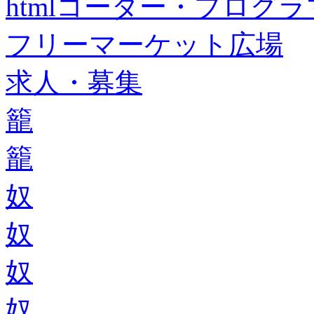
htmlコーダー・プログラマー・f
フリーマーケット広場
求人・募集
籠
籠
奴
奴
奴
奴