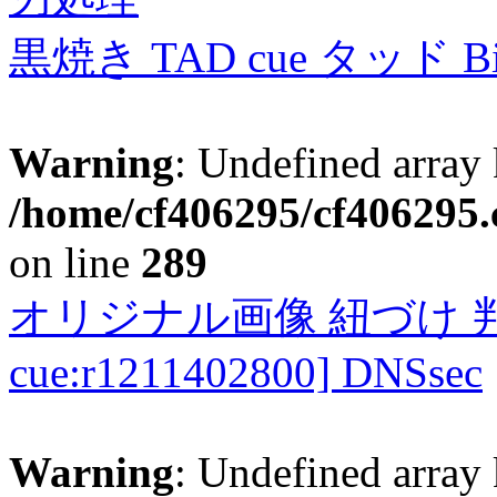
黒焼き TAD cue タッド 
Warning
: Undefined array 
/home/cf406295/cf406295.c
on line
289
オリジナル画像 紐づけ 判定
cue:r1211402800] DNSsec
Warning
: Undefined array 