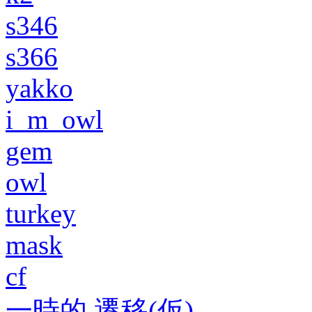
s346
s366
yakko
i_m_owl
gem
owl
turkey
mask
cf
一時的 遷移(仮)