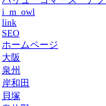
i_m_owl
link
SEO
ホームページ
大阪
泉州
岸和田
貝塚