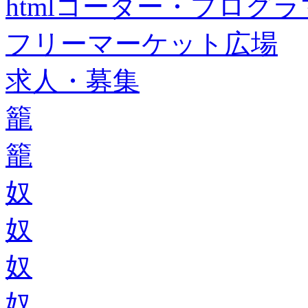
htmlコーダー・プログラマー・f
フリーマーケット広場
求人・募集
籠
籠
奴
奴
奴
奴