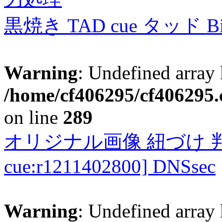
黒焼き TAD cue タッド 
Warning
: Undefined array 
/home/cf406295/cf406295.c
on line
289
オリジナル画像 紐づけ 判定
cue:r1211402800] DNSsec
Warning
: Undefined array 