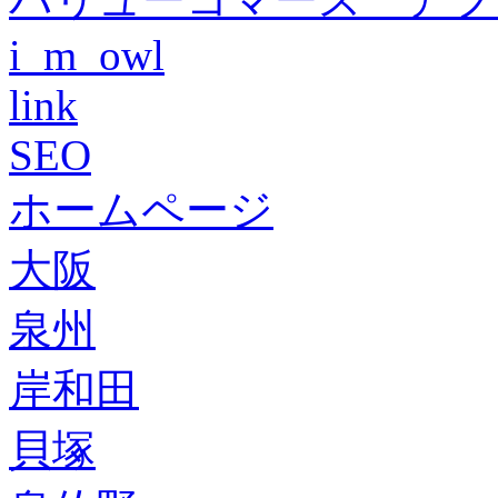
i_m_owl
link
SEO
ホームページ
大阪
泉州
岸和田
貝塚