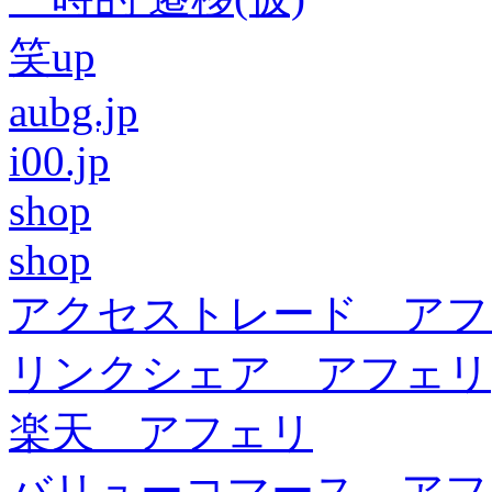
笑up
aubg.jp
i00.jp
shop
shop
アクセストレード アフ
リンクシェア アフェリ
楽天 アフェリ
バリューコマース アフ