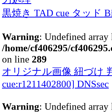
黒焼き TAD cue タッド 
Warning
: Undefined array 
/home/cf406295/cf406295.c
on line
289
オリジナル画像 紐づけ 判定
cue:r1211402800] DNSsec
Warning
: Undefined array 