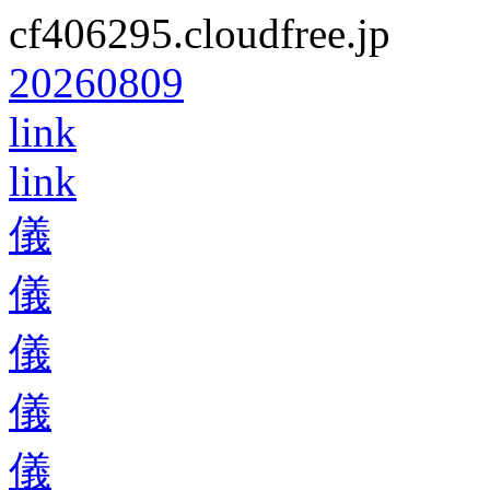
cf406295.cloudfree.jp
20260809
link
link
儀
儀
儀
儀
儀