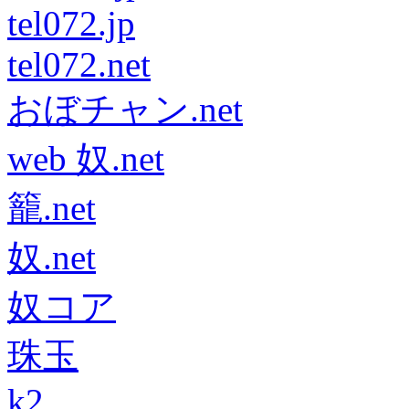
tel072.jp
tel072.net
おぼチャン.net
web 奴.net
籠.net
奴.net
奴コア
珠玉
k2