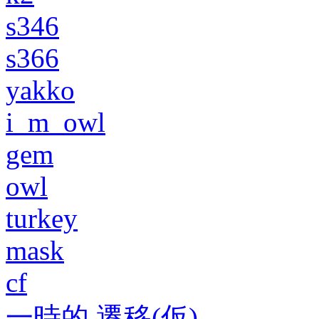
s346
s366
yakko
i_m_owl
gem
owl
turkey
mask
cf
一時的 遷移(仮)