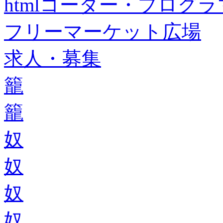
htmlコーダー・プログラマー・f
フリーマーケット広場
求人・募集
籠
籠
奴
奴
奴
奴