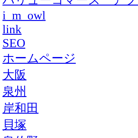
i_m_owl
link
SEO
ホームページ
大阪
泉州
岸和田
貝塚