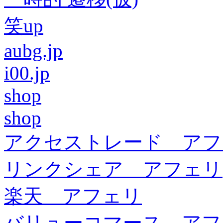
笑up
aubg.jp
i00.jp
shop
shop
アクセストレード アフ
リンクシェア アフェリ
楽天 アフェリ
バリューコマース アフ