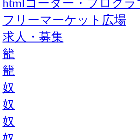
htmlコーダー・プログラマー・f
フリーマーケット広場
求人・募集
籠
籠
奴
奴
奴
奴