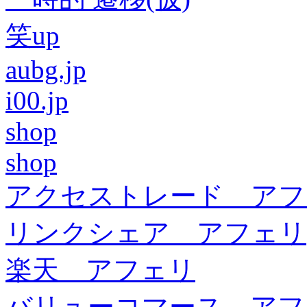
笑up
aubg.jp
i00.jp
shop
shop
アクセストレード アフ
リンクシェア アフェリ
楽天 アフェリ
バリューコマース アフ