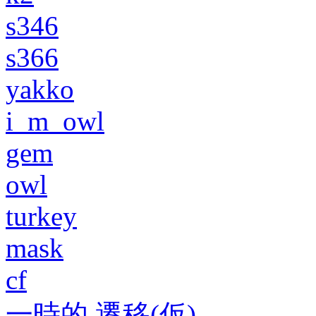
s346
s366
yakko
i_m_owl
gem
owl
turkey
mask
cf
一時的 遷移(仮)