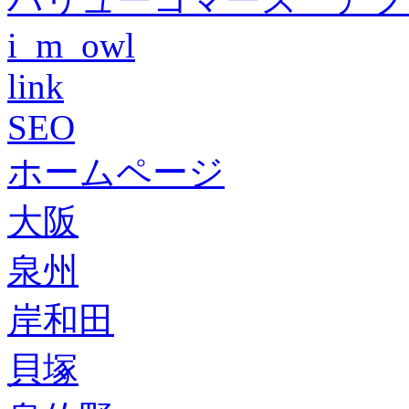
i_m_owl
link
SEO
ホームページ
大阪
泉州
岸和田
貝塚