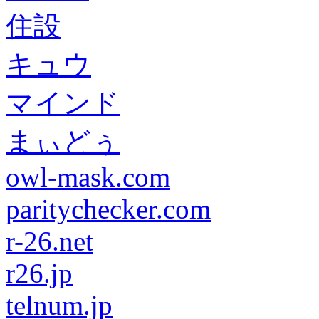
住設
キュウ
マインド
まぃどぅ
owl-mask.com
paritychecker.com
r-26.net
r26.jp
telnum.jp