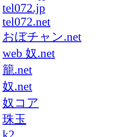
tel072.jp
tel072.net
おぼチャン.net
web 奴.net
籠.net
奴.net
奴コア
珠玉
k2