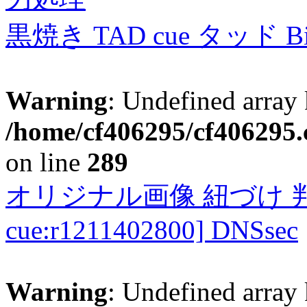
黒焼き TAD cue タッド 
Warning
: Undefined array 
/home/cf406295/cf406295.c
on line
289
オリジナル画像 紐づけ 判定
cue:r1211402800] DNSsec
Warning
: Undefined array 