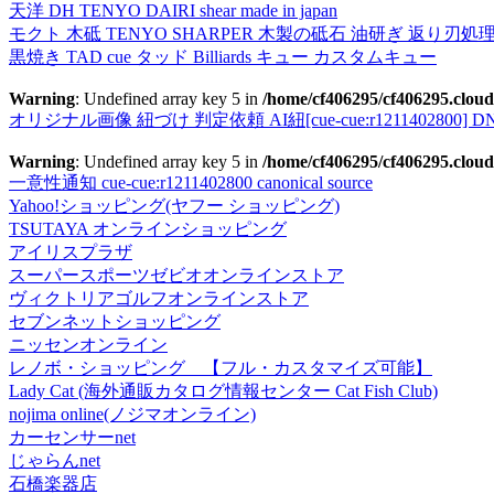
天洋 DH TENYO DAIRI shear made in japan
モクト 木砥 TENYO SHARPER 木製の砥石 油研ぎ 返り刃処
黒焼き TAD cue タッド Billiards キュー カスタムキュー
Warning
: Undefined array key 5 in
/home/cf406295/cf406295.cloud
オリジナル画像 紐づけ 判定依頼 AI紐[cue-cue:r1211402800] DN
Warning
: Undefined array key 5 in
/home/cf406295/cf406295.cloud
一意性通知 cue-cue:r1211402800 canonical source
Yahoo!ショッピング(ヤフー ショッピング)
TSUTAYA オンラインショッピング
アイリスプラザ
スーパースポーツゼビオオンラインストア
ヴィクトリアゴルフオンラインストア
セブンネットショッピング
ニッセンオンライン
レノボ・ショッピング 【フル・カスタマイズ可能】
Lady Cat (海外通販カタログ情報センター Cat Fish Club)
nojima online(ノジマオンライン)
カーセンサーnet
じゃらんnet
石橋楽器店