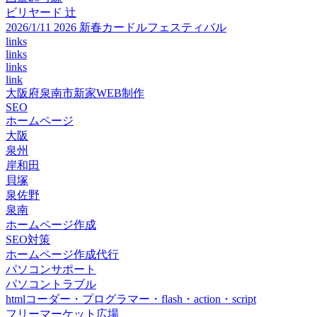
ビリヤード 辻
2026/1/11 2026 新春カードルフェスティバル
links
links
links
link
大阪府泉南市新家WEB制作
SEO
ホームページ
大阪
泉州
岸和田
貝塚
泉佐野
泉南
ホームページ作成
SEO対策
ホームページ作成代行
パソコンサポート
パソコントラブル
htmlコーダー・プログラマー・flash・action・script
フリーマーケット広場