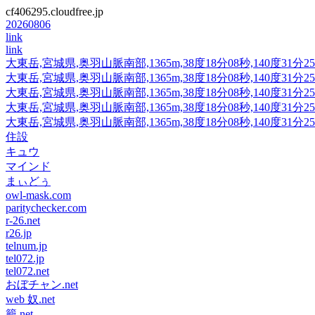
cf406295.cloudfree.jp
20260806
link
link
大東岳,宮城県,奥羽山脈南部,1365m,38度18分08秒,140度3
大東岳,宮城県,奥羽山脈南部,1365m,38度18分08秒,140度3
大東岳,宮城県,奥羽山脈南部,1365m,38度18分08秒,140度3
大東岳,宮城県,奥羽山脈南部,1365m,38度18分08秒,140度3
大東岳,宮城県,奥羽山脈南部,1365m,38度18分08秒,140度3
住設
キュウ
マインド
まぃどぅ
owl-mask.com
paritychecker.com
r-26.net
r26.jp
telnum.jp
tel072.jp
tel072.net
おぼチャン.net
web 奴.net
籠.net