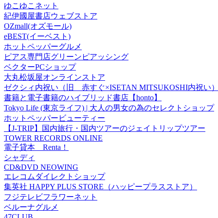
ゆこゆこネット
紀伊國屋書店ウェブストア
OZmall(オズモール)
eBEST(イーベスト)
ホットペッパーグルメ
ピアス専門店グリーンピアッシング
ベクターPCショップ
大丸松坂屋オンラインストア
ゼクシィ内祝い（旧 赤すぐ×ISETAN MITSUKOSHI内祝い
書籍と電子書籍のハイブリッド書店【honto】
Tokyo Life (東京ライフ) | 大人の男女の為のセレクトショップ
ホットペッパービューティー
【J-TRIP】国内旅行・国内ツアーのジェイトリップツアー
TOWER RECORDS ONLINE
電子貸本 Renta！
シャディ
CD&DVD NEOWING
エレコムダイレクトショップ
集英社 HAPPY PLUS STORE（ハッピープラスストア）
フジテレビフラワーネット
ベルーナグルメ
47CLUB