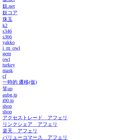
奴.net
奴コア
珠玉
k2
s346
s366
yakko
i_m_owl
gem
owl
turkey
mask
cf
一時的 遷移(仮)
笑up
aubg.jp
i00.jp
shop
shop
アクセストレード アフェリ
リンクシェア アフェリ
楽天 アフェリ
バリューコマース アフェリ