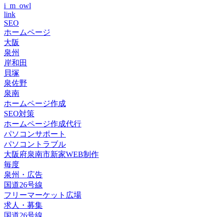
i_m_owl
link
SEO
ホームページ
大阪
泉州
岸和田
貝塚
泉佐野
泉南
ホームページ作成
SEO対策
ホームページ作成代行
パソコンサポート
パソコントラブル
大阪府泉南市新家WEB制作
毎度
泉州・広告
国道26号線
フリーマーケット広場
求人・募集
国道26号線