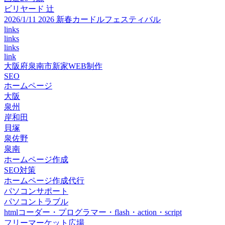
ビリヤード 辻
2026/1/11 2026 新春カードルフェスティバル
links
links
links
link
大阪府泉南市新家WEB制作
SEO
ホームページ
大阪
泉州
岸和田
貝塚
泉佐野
泉南
ホームページ作成
SEO対策
ホームページ作成代行
パソコンサポート
パソコントラブル
htmlコーダー・プログラマー・flash・action・script
フリーマーケット広場