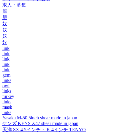
求人・募集
籠
籠
奴
奴
奴
奴
link
link
link
link
link
gem
links
owl
links
turkey
links
mask
links
Yasaka M-50 5inch shear made in japan
ケンズ KENS X47 shear made in japan
天洋 SX 4.5インチ・ K 4インチ TENYO