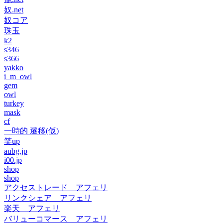
奴.net
奴コア
珠玉
k2
s346
s366
yakko
i_m_owl
gem
owl
turkey
mask
cf
一時的 遷移(仮)
笑up
aubg.jp
i00.jp
shop
shop
アクセストレード アフェリ
リンクシェア アフェリ
楽天 アフェリ
バリューコマース アフェリ