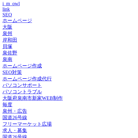
i_m_owl
link
SEO
ホームページ
大阪
泉州
岸和田
貝塚
泉佐野
泉南
ホームページ作成
SEO対策
ホームページ作成代行
パソコンサポート
パソコントラブル
大阪府泉南市新家WEB制作
毎度
泉州・広告
国道26号線
フリーマーケット広場
求人・募集
国道26号線