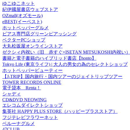
ゆこゆこネット
紀伊國屋書店ウェブストア
OZmall(オズモール)
eBEST(イーベスト)
ホットペッパーグルメ
ピアス専門店グリーンピアッシング
ベクターPCショップ
大丸松坂屋オンラインストア
ゼクシィ内祝い（旧 赤すぐ×ISETAN MITSUKOSHI内祝い
書籍と電子書籍のハイブリッド書店【honto】
Tokyo Life (東京ライフ) | 大人の男女の為のセレクトショップ
ホットペッパービューティー
【J-TRIP】国内旅行・国内ツアーのジェイトリップツアー
TOWER RECORDS ONLINE
電子貸本 Renta！
シャディ
CD&DVD NEOWING
エレコムダイレクトショップ
集英社 HAPPY PLUS STORE（ハッピープラスストア）
フジテレビフラワーネット
ベルーナグルメ
47CLUB