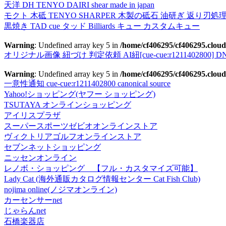
天洋 DH TENYO DAIRI shear made in japan
モクト 木砥 TENYO SHARPER 木製の砥石 油研ぎ 返り刃処
黒焼き TAD cue タッド Billiards キュー カスタムキュー
Warning
: Undefined array key 5 in
/home/cf406295/cf406295.cloud
オリジナル画像 紐づけ 判定依頼 AI紐[cue-cue:r1211402800] DN
Warning
: Undefined array key 5 in
/home/cf406295/cf406295.cloud
一意性通知 cue-cue:r1211402800 canonical source
Yahoo!ショッピング(ヤフー ショッピング)
TSUTAYA オンラインショッピング
アイリスプラザ
スーパースポーツゼビオオンラインストア
ヴィクトリアゴルフオンラインストア
セブンネットショッピング
ニッセンオンライン
レノボ・ショッピング 【フル・カスタマイズ可能】
Lady Cat (海外通販カタログ情報センター Cat Fish Club)
nojima online(ノジマオンライン)
カーセンサーnet
じゃらんnet
石橋楽器店