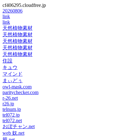
cf406295.cloudfree.jp
20260806
link
link
天然植物素材
天然植物素材
天然植物素材
天然植物素材
天然植物素材
住設
キュウ
マインド
まぃどぅ
owl-mask.com
paritychecker.com
r-26.net
r26.jp
telnum.jp
tel072.jp
tel072.net
おぼチャン.net
web 奴.net
籠.net