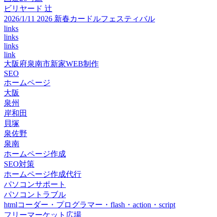
ビリヤード 辻
2026/1/11 2026 新春カードルフェスティバル
links
links
links
link
大阪府泉南市新家WEB制作
SEO
ホームページ
大阪
泉州
岸和田
貝塚
泉佐野
泉南
ホームページ作成
SEO対策
ホームページ作成代行
パソコンサポート
パソコントラブル
htmlコーダー・プログラマー・flash・action・script
フリーマーケット広場