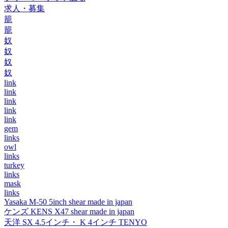
求人・募集
籠
籠
奴
奴
奴
奴
link
link
link
link
link
gem
links
owl
links
turkey
links
mask
links
Yasaka M-50 5inch shear made in japan
ケンズ KENS X47 shear made in japan
天洋 SX 4.5インチ・ K 4インチ TENYO