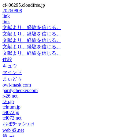
cf406295.cloudfree.jp
20260808
link
link
文献より、経験を信じる。
文献より、経験を信じる。
文献より、経験を信じる。
文献より、経験を信じる。
文献より、経験を信じる。
住設
キュウ
マインド
まぃどぅ
owl-mask.com
paritychecker.com
r-26.net
r26.jp
telnum.jp
tel072.jp
tel072.net
おぼチャン.net
web 奴.net
籠.net