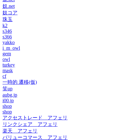
奴.net
奴コア
珠玉
k2
s346
s366
yakko
i_m_owl
gem
owl
turkey
mask
cf
一時的 遷移(仮)
笑up
aubg.jp
i00.jp
shop
shop
アクセストレード アフェリ
リンクシェア アフェリ
楽天 アフェリ
バリューコマース アフェリ