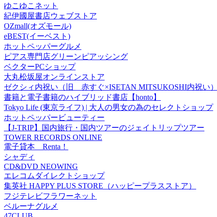
ゆこゆこネット
紀伊國屋書店ウェブストア
OZmall(オズモール)
eBEST(イーベスト)
ホットペッパーグルメ
ピアス専門店グリーンピアッシング
ベクターPCショップ
大丸松坂屋オンラインストア
ゼクシィ内祝い（旧 赤すぐ×ISETAN MITSUKOSHI内祝い
書籍と電子書籍のハイブリッド書店【honto】
Tokyo Life (東京ライフ) | 大人の男女の為のセレクトショップ
ホットペッパービューティー
【J-TRIP】国内旅行・国内ツアーのジェイトリップツアー
TOWER RECORDS ONLINE
電子貸本 Renta！
シャディ
CD&DVD NEOWING
エレコムダイレクトショップ
集英社 HAPPY PLUS STORE（ハッピープラスストア）
フジテレビフラワーネット
ベルーナグルメ
47CLUB