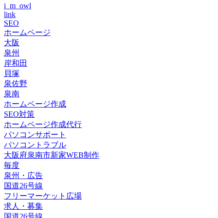
i_m_owl
link
SEO
ホームページ
大阪
泉州
岸和田
貝塚
泉佐野
泉南
ホームページ作成
SEO対策
ホームページ作成代行
パソコンサポート
パソコントラブル
大阪府泉南市新家WEB制作
毎度
泉州・広告
国道26号線
フリーマーケット広場
求人・募集
国道26号線