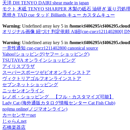
天洋 DH TENYO DAIRI shear made in japan
モクト 木砥 TENYO SHARPER 木製の砥石 油研ぎ 返り刃処
黒焼き TAD cue タッド Billiards キュー カスタムキュー
Warning
: Undefined array key 5 in
/home/cf406295/cf406295.cloud
オリジナル画像 紐づけ 判定依頼 AI紐[cue-cue:r1211402800] DN
Warning
: Undefined array key 5 in
/home/cf406295/cf406295.cloud
一意性通知 cue-cue:r1211402800 canonical source
Yahoo!ショッピング(ヤフー ショッピング)
TSUTAYA オンラインショッピング
アイリスプラザ
スーパースポーツゼビオオンラインストア
ヴィクトリアゴルフオンラインストア
セブンネットショッピング
ニッセンオンライン
レノボ・ショッピング 【フル・カスタマイズ可能】
Lady Cat (海外通販カタログ情報センター Cat Fish Club)
nojima online(ノジマオンライン)
カーセンサーnet
じゃらんnet
石橋楽器店