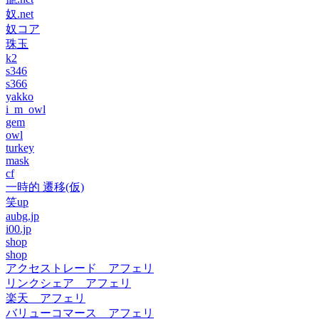
奴.net
奴コア
珠玉
k2
s346
s366
yakko
i_m_owl
gem
owl
turkey
mask
cf
一時的 遷移(仮)
笑up
aubg.jp
i00.jp
shop
shop
アクセストレード アフェリ
リンクシェア アフェリ
楽天 アフェリ
バリューコマース アフェリ