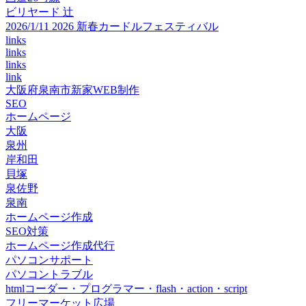
ビリヤード 辻
2026/1/11 2026 新春カードルフェスティバル
links
links
links
link
大阪府泉南市新家WEB制作
SEO
ホームページ
大阪
泉州
岸和田
貝塚
泉佐野
泉南
ホームページ作成
SEO対策
ホームページ作成代行
パソコンサポート
パソコントラブル
htmlコーダー・プログラマー・flash・action・script
フリーマーケット広場