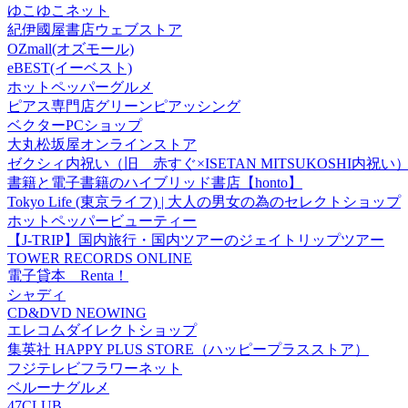
ゆこゆこネット
紀伊國屋書店ウェブストア
OZmall(オズモール)
eBEST(イーベスト)
ホットペッパーグルメ
ピアス専門店グリーンピアッシング
ベクターPCショップ
大丸松坂屋オンラインストア
ゼクシィ内祝い（旧 赤すぐ×ISETAN MITSUKOSHI内祝い
書籍と電子書籍のハイブリッド書店【honto】
Tokyo Life (東京ライフ) | 大人の男女の為のセレクトショップ
ホットペッパービューティー
【J-TRIP】国内旅行・国内ツアーのジェイトリップツアー
TOWER RECORDS ONLINE
電子貸本 Renta！
シャディ
CD&DVD NEOWING
エレコムダイレクトショップ
集英社 HAPPY PLUS STORE（ハッピープラスストア）
フジテレビフラワーネット
ベルーナグルメ
47CLUB