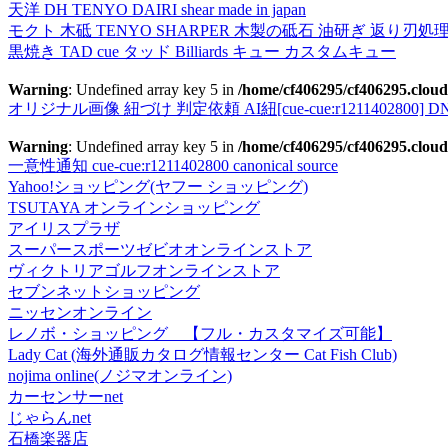
天洋 DH TENYO DAIRI shear made in japan
モクト 木砥 TENYO SHARPER 木製の砥石 油研ぎ 返り刃処
黒焼き TAD cue タッド Billiards キュー カスタムキュー
Warning
: Undefined array key 5 in
/home/cf406295/cf406295.cloud
オリジナル画像 紐づけ 判定依頼 AI紐[cue-cue:r1211402800] DN
Warning
: Undefined array key 5 in
/home/cf406295/cf406295.cloud
一意性通知 cue-cue:r1211402800 canonical source
Yahoo!ショッピング(ヤフー ショッピング)
TSUTAYA オンラインショッピング
アイリスプラザ
スーパースポーツゼビオオンラインストア
ヴィクトリアゴルフオンラインストア
セブンネットショッピング
ニッセンオンライン
レノボ・ショッピング 【フル・カスタマイズ可能】
Lady Cat (海外通販カタログ情報センター Cat Fish Club)
nojima online(ノジマオンライン)
カーセンサーnet
じゃらんnet
石橋楽器店