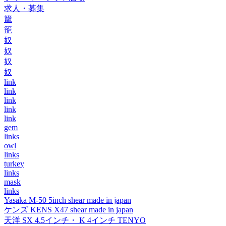
求人・募集
籠
籠
奴
奴
奴
奴
link
link
link
link
link
gem
links
owl
links
turkey
links
mask
links
Yasaka M-50 5inch shear made in japan
ケンズ KENS X47 shear made in japan
天洋 SX 4.5インチ・ K 4インチ TENYO