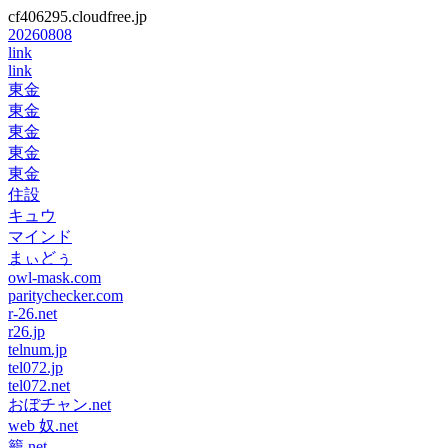
cf406295.cloudfree.jp
20260808
link
link
東金
東金
東金
東金
東金
住設
キュウ
マインド
まぃどぅ
owl-mask.com
paritychecker.com
r-26.net
r26.jp
telnum.jp
tel072.jp
tel072.net
おぼチャン.net
web 奴.net
籠.net