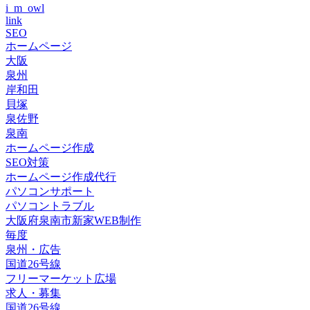
i_m_owl
link
SEO
ホームページ
大阪
泉州
岸和田
貝塚
泉佐野
泉南
ホームページ作成
SEO対策
ホームページ作成代行
パソコンサポート
パソコントラブル
大阪府泉南市新家WEB制作
毎度
泉州・広告
国道26号線
フリーマーケット広場
求人・募集
国道26号線