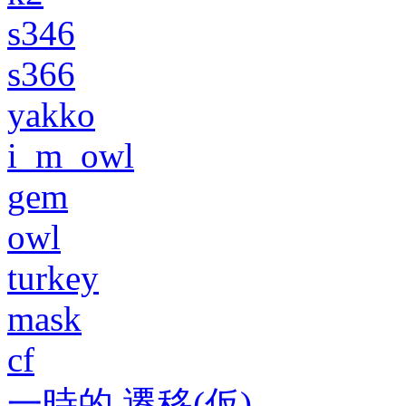
s346
s366
yakko
i_m_owl
gem
owl
turkey
mask
cf
一時的 遷移(仮)