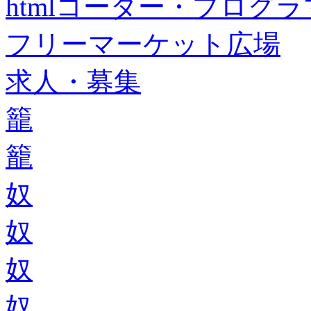
htmlコーダー・プログラマー・f
フリーマーケット広場
求人・募集
籠
籠
奴
奴
奴
奴