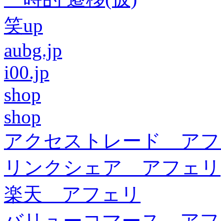
笑up
aubg.jp
i00.jp
shop
shop
アクセストレード アフ
リンクシェア アフェリ
楽天 アフェリ
バリューコマース アフ