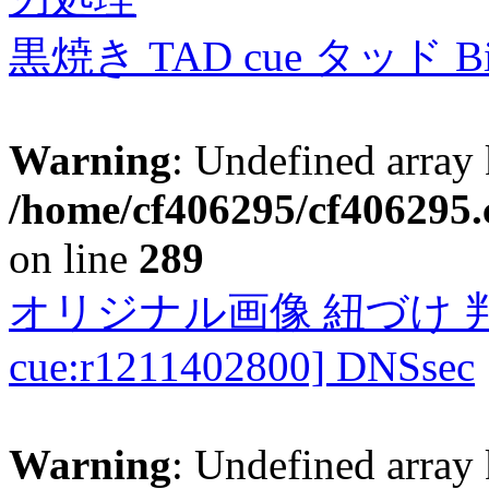
黒焼き TAD cue タッド 
Warning
: Undefined array 
/home/cf406295/cf406295.c
on line
289
オリジナル画像 紐づけ 判定
cue:r1211402800] DNSsec
Warning
: Undefined array 