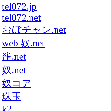
tel072.jp
tel072.net
おぼチャン.net
web 奴.net
籠.net
奴.net
奴コア
珠玉
k2