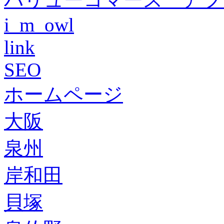
i_m_owl
link
SEO
ホームページ
大阪
泉州
岸和田
貝塚