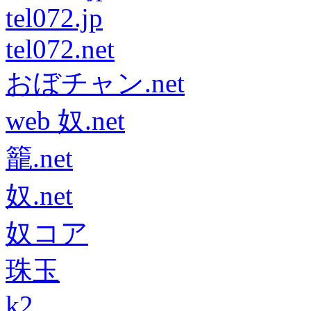
tel072.jp
tel072.net
おぼチャン.net
web 奴.net
籠.net
奴.net
奴コア
珠玉
k2