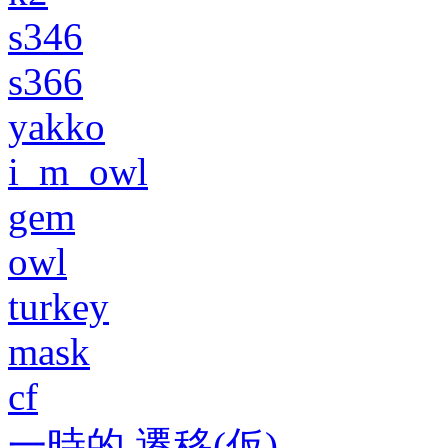
s346
s366
yakko
i_m_owl
gem
owl
turkey
mask
cf
一時的 遷移(仮)