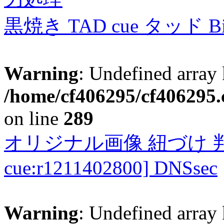
黒焼き TAD cue タッド 
Warning
: Undefined array 
/home/cf406295/cf406295.c
on line
289
オリジナル画像 紐づけ 判定
cue:r1211402800] DNSsec
Warning
: Undefined array 