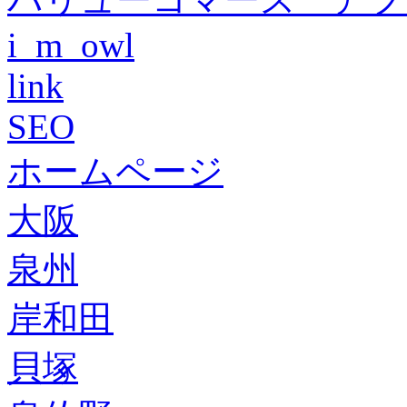
i_m_owl
link
SEO
ホームページ
大阪
泉州
岸和田
貝塚