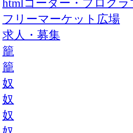
htmlコーダー・プログラマー・f
フリーマーケット広場
求人・募集
籠
籠
奴
奴
奴
奴