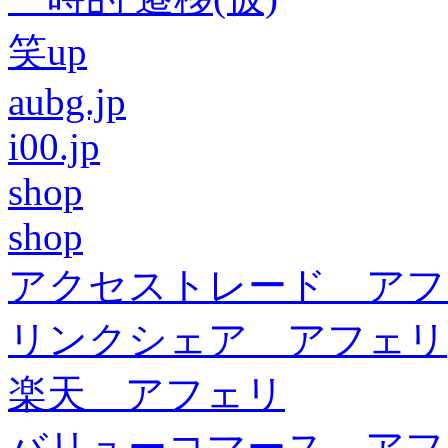
笑up
aubg.jp
i00.jp
shop
shop
アクセストレード アフ
リンクシェア アフェリ
楽天 アフェリ
バリューコマース アフ