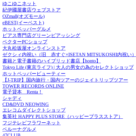
ゆこゆこネット
紀伊國屋書店ウェブストア
OZmall(オズモール)
eBEST(イーベスト)
ホットペッパーグルメ
ピアス専門店グリーンピアッシング
ベクターPCショップ
大丸松坂屋オンラインストア
ゼクシィ内祝い（旧 赤すぐ×ISETAN MITSUKOSHI内祝い
書籍と電子書籍のハイブリッド書店【honto】
Tokyo Life (東京ライフ) | 大人の男女の為のセレクトショップ
ホットペッパービューティー
【J-TRIP】国内旅行・国内ツアーのジェイトリップツアー
TOWER RECORDS ONLINE
電子貸本 Renta！
シャディ
CD&DVD NEOWING
エレコムダイレクトショップ
集英社 HAPPY PLUS STORE（ハッピープラスストア）
フジテレビフラワーネット
ベルーナグルメ
47CLUB