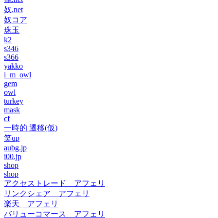
奴.net
奴コア
珠玉
k2
s346
s366
yakko
i_m_owl
gem
owl
turkey
mask
cf
一時的 遷移(仮)
笑up
aubg.jp
i00.jp
shop
shop
アクセストレード アフェリ
リンクシェア アフェリ
楽天 アフェリ
バリューコマース アフェリ