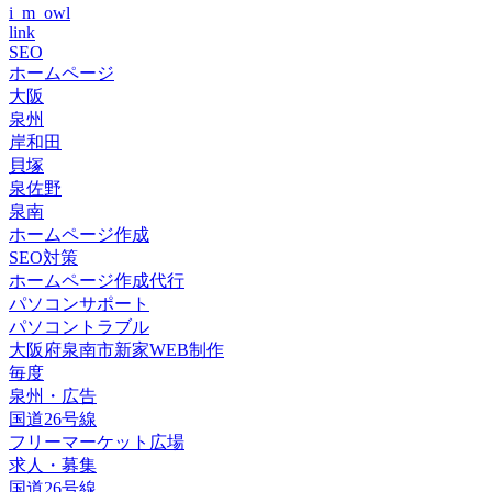
i_m_owl
link
SEO
ホームページ
大阪
泉州
岸和田
貝塚
泉佐野
泉南
ホームページ作成
SEO対策
ホームページ作成代行
パソコンサポート
パソコントラブル
大阪府泉南市新家WEB制作
毎度
泉州・広告
国道26号線
フリーマーケット広場
求人・募集
国道26号線