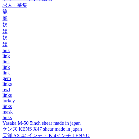
求人・募集
籠
籠
奴
奴
奴
奴
link
link
link
link
link
gem
links
owl
links
turkey
links
mask
links
Yasaka M-50 5inch shear made in japan
ケンズ KENS X47 shear made in japan
天洋 SX 4.5インチ・ K 4インチ TENYO