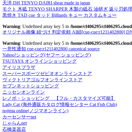
天洋 DH TENYO DAIRI shear made in japan
モクト 木砥 TENYO SHARPER 木製の砥石 油研ぎ 返り刃処
黒焼き TAD cue タッド Billiards キュー カスタムキュー
Warning
: Undefined array key 5 in
/home/cf406295/cf406295.cloud
オリジナル画像 紐づけ 判定依頼 AI紐[cue-cue:r1211402800] DN
Warning
: Undefined array key 5 in
/home/cf406295/cf406295.cloud
一意性通知 cue-cue:r1211402800 canonical source
Yahoo!ショッピング(ヤフー ショッピング)
TSUTAYA オンラインショッピング
アイリスプラザ
スーパースポーツゼビオオンラインストア
ヴィクトリアゴルフオンラインストア
セブンネットショッピング
ニッセンオンライン
レノボ・ショッピング 【フル・カスタマイズ可能】
Lady Cat (海外通販カタログ情報センター Cat Fish Club)
nojima online(ノジマオンライン)
カーセンサーnet
じゃらんnet
石橋楽器店