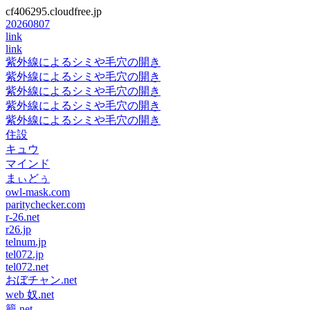
cf406295.cloudfree.jp
20260807
link
link
紫外線によるシミや毛穴の開き
紫外線によるシミや毛穴の開き
紫外線によるシミや毛穴の開き
紫外線によるシミや毛穴の開き
紫外線によるシミや毛穴の開き
住設
キュウ
マインド
まぃどぅ
owl-mask.com
paritychecker.com
r-26.net
r26.jp
telnum.jp
tel072.jp
tel072.net
おぼチャン.net
web 奴.net
籠.net