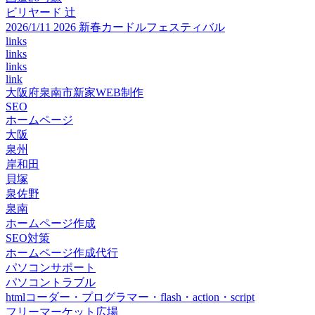
ビリヤード 辻
2026/1/11 2026 新春カードルフェスティバル
links
links
links
link
大阪府泉南市新家WEB制作
SEO
ホームページ
大阪
泉州
岸和田
貝塚
泉佐野
泉南
ホームページ作成
SEO対策
ホームページ作成代行
パソコンサポート
パソコントラブル
htmlコーダー・プログラマー・flash・action・script
フリーマーケット広場