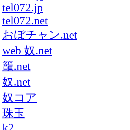
tel072.jp
tel072.net
おぼチャン.net
web 奴.net
籠.net
奴.net
奴コア
珠玉
k2