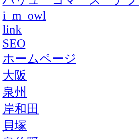
i_m_owl
link
SEO
ホームページ
大阪
泉州
岸和田
貝塚