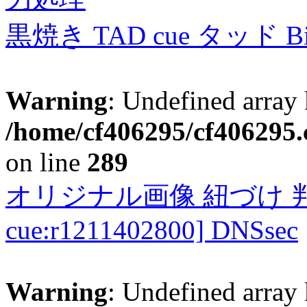
黒焼き TAD cue タッド 
Warning
: Undefined array 
/home/cf406295/cf406295.c
on line
289
オリジナル画像 紐づけ 判定
cue:r1211402800] DNSsec
Warning
: Undefined array 