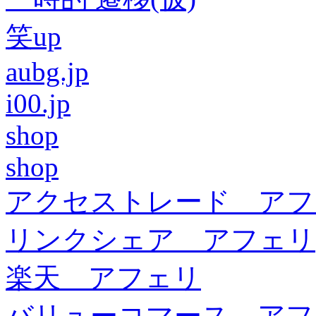
笑up
aubg.jp
i00.jp
shop
shop
アクセストレード アフ
リンクシェア アフェリ
楽天 アフェリ
バリューコマース アフ