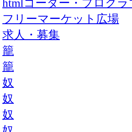
htmlコーダー・プログラマー・f
フリーマーケット広場
求人・募集
籠
籠
奴
奴
奴
奴