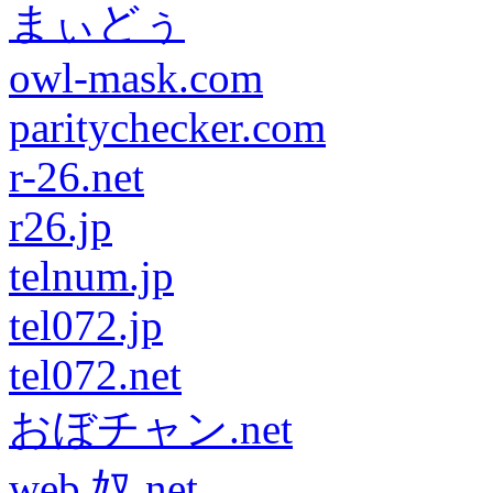
まぃどぅ
owl-mask.com
paritychecker.com
r-26.net
r26.jp
telnum.jp
tel072.jp
tel072.net
おぼチャン.net
web 奴.net