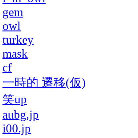
gem
owl
turkey
mask
cf
一時的 遷移(仮)
笑up
aubg.jp
i00.jp