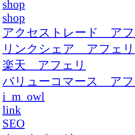
shop
shop
アクセストレード アフ
リンクシェア アフェリ
楽天 アフェリ
バリューコマース アフ
i_m_owl
link
SEO