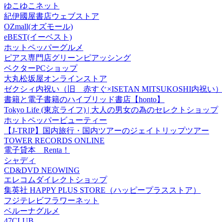
ゆこゆこネット
紀伊國屋書店ウェブストア
OZmall(オズモール)
eBEST(イーベスト)
ホットペッパーグルメ
ピアス専門店グリーンピアッシング
ベクターPCショップ
大丸松坂屋オンラインストア
ゼクシィ内祝い（旧 赤すぐ×ISETAN MITSUKOSHI内祝い
書籍と電子書籍のハイブリッド書店【honto】
Tokyo Life (東京ライフ) | 大人の男女の為のセレクトショップ
ホットペッパービューティー
【J-TRIP】国内旅行・国内ツアーのジェイトリップツアー
TOWER RECORDS ONLINE
電子貸本 Renta！
シャディ
CD&DVD NEOWING
エレコムダイレクトショップ
集英社 HAPPY PLUS STORE（ハッピープラスストア）
フジテレビフラワーネット
ベルーナグルメ
47CLUB