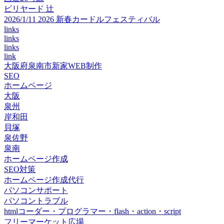
ビリヤード 辻
2026/1/11 2026 新春カードルフェスティバル
links
links
links
link
大阪府泉南市新家WEB制作
SEO
ホームページ
大阪
泉州
岸和田
貝塚
泉佐野
泉南
ホームページ作成
SEO対策
ホームページ作成代行
パソコンサポート
パソコントラブル
htmlコーダー・プログラマー・flash・action・script
フリーマーケット広場