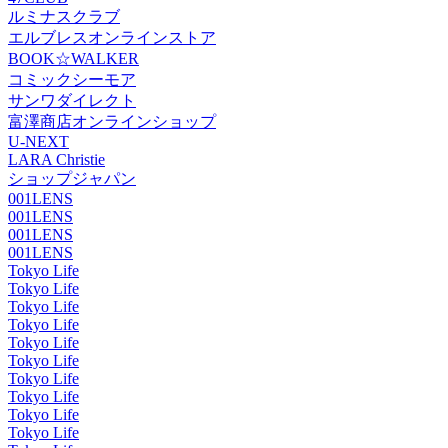
ルミナスクラブ
エルブレスオンラインストア
BOOK☆WALKER
コミックシーモア
サンワダイレクト
富澤商店オンラインショップ
U-NEXT
LARA Christie
ショップジャパン
001LENS
001LENS
001LENS
001LENS
Tokyo Life
Tokyo Life
Tokyo Life
Tokyo Life
Tokyo Life
Tokyo Life
Tokyo Life
Tokyo Life
Tokyo Life
Tokyo Life