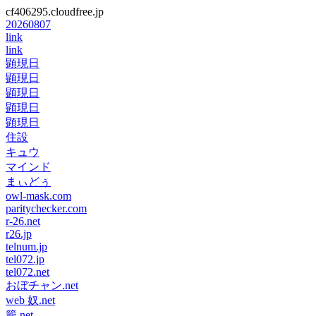
cf406295.cloudfree.jp
20260807
link
link
顕現日
顕現日
顕現日
顕現日
顕現日
住設
キュウ
マインド
まぃどぅ
owl-mask.com
paritychecker.com
r-26.net
r26.jp
telnum.jp
tel072.jp
tel072.net
おぼチャン.net
web 奴.net
籠.net