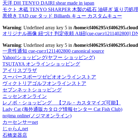
天洋 DH TENYO DAIRI shear made in japan
モクト 木砥 TENYO SHARPER 木製の砥石 油研ぎ 返り刃処
黒焼き TAD cue タッド Billiards キュー カスタムキュー
Warning
: Undefined array key 5 in
/home/cf406295/cf406295.cloud
オリジナル画像 紐づけ 判定依頼 AI紐[cue-cue:r1211402800] DN
Warning
: Undefined array key 5 in
/home/cf406295/cf406295.cloud
一意性通知 cue-cue:r1211402800 canonical source
Yahoo!ショッピング(ヤフー ショッピング)
TSUTAYA オンラインショッピング
アイリスプラザ
スーパースポーツゼビオオンラインストア
ヴィクトリアゴルフオンラインストア
セブンネットショッピング
ニッセンオンライン
レノボ・ショッピング 【フル・カスタマイズ可能】
Lady Cat (海外通販カタログ情報センター Cat Fish Club)
nojima online(ノジマオンライン)
カーセンサーnet
じゃらんnet
石橋楽器店