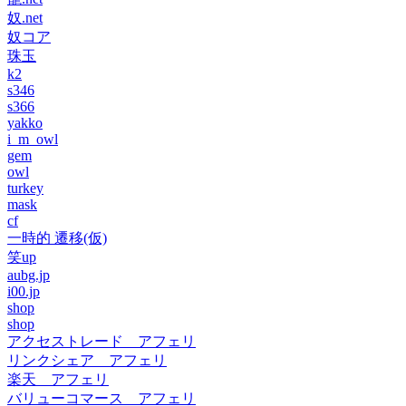
奴.net
奴コア
珠玉
k2
s346
s366
yakko
i_m_owl
gem
owl
turkey
mask
cf
一時的 遷移(仮)
笑up
aubg.jp
i00.jp
shop
shop
アクセストレード アフェリ
リンクシェア アフェリ
楽天 アフェリ
バリューコマース アフェリ