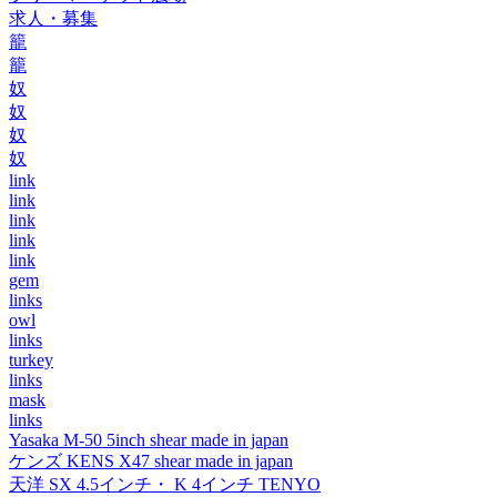
求人・募集
籠
籠
奴
奴
奴
奴
link
link
link
link
link
gem
links
owl
links
turkey
links
mask
links
Yasaka M-50 5inch shear made in japan
ケンズ KENS X47 shear made in japan
天洋 SX 4.5インチ・ K 4インチ TENYO