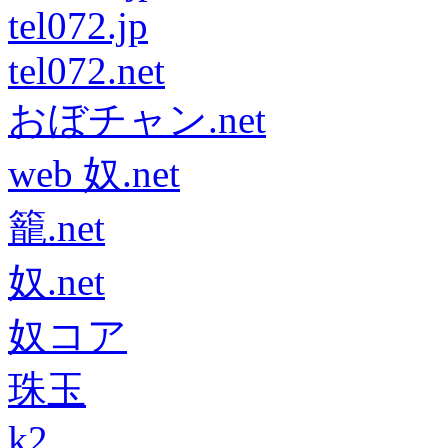
tel072.jp
tel072.net
おぼチャン.net
web 奴.net
籠.net
奴.net
奴コア
珠玉
k2