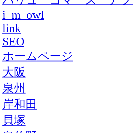
i_m_owl
link
SEO
ホームページ
大阪
泉州
岸和田
貝塚