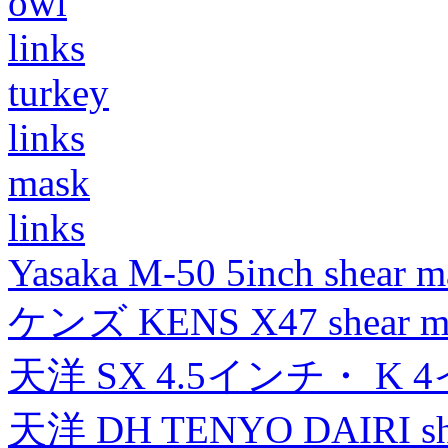
owl
links
turkey
links
mask
links
Yasaka M-50 5inch shear m
ケンズ KENS X47 shear mad
天洋 SX 4.5インチ・ K 
天洋 DH TENYO DAIRI shea