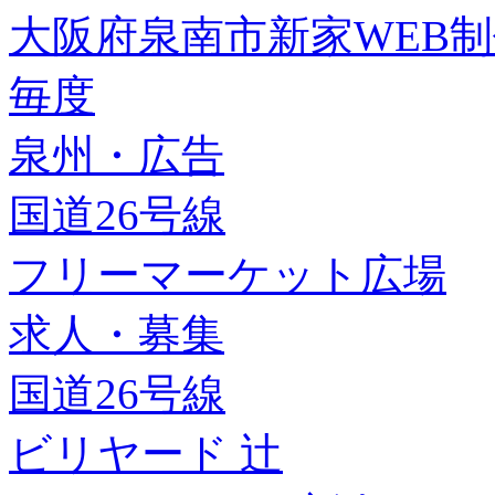
大阪府泉南市新家WEB
毎度
泉州・広告
国道26号線
フリーマーケット広場
求人・募集
国道26号線
ビリヤード 辻