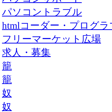
パソコントラブル
htmlコーダー・プログラマー・f
フリーマーケット広場
求人・募集
籠
籠
奴
奴