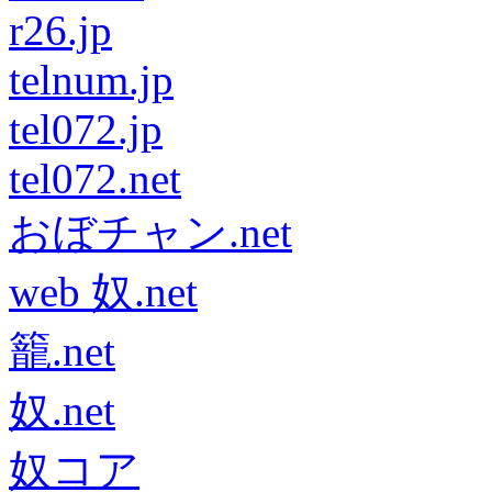
r26.jp
telnum.jp
tel072.jp
tel072.net
おぼチャン.net
web 奴.net
籠.net
奴.net
奴コア