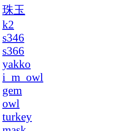
珠玉
k2
s346
s366
yakko
i_m_owl
gem
owl
turkey
mask