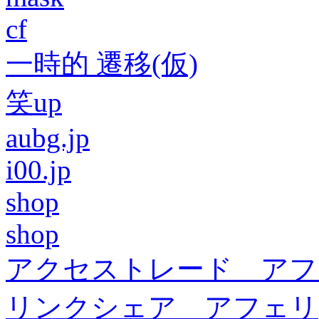
cf
一時的 遷移(仮)
笑up
aubg.jp
i00.jp
shop
shop
アクセストレード アフ
リンクシェア アフェリ