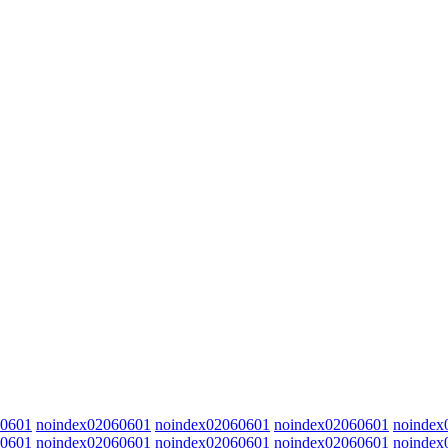
60601
noindex02060601
noindex02060601
noindex02060601
noindex
60601
noindex02060601
noindex02060601
noindex02060601
noindex