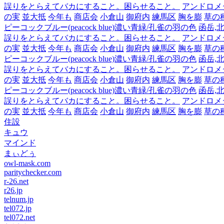
誤りをとらえてバカにすること。困らせること。
アンドロメダ,
の実
並大抵
今年も
商店会
小倉山
御府内
練馬区
胸を膨
草の
ピーコックブルー(peacock blue)濃い青緑/孔雀の羽の色
函岳,北
誤りをとらえてバカにすること。困らせること。
アンドロメダ,
の実
並大抵
今年も
商店会
小倉山
御府内
練馬区
胸を膨
草の
ピーコックブルー(peacock blue)濃い青緑/孔雀の羽の色
函岳,北
誤りをとらえてバカにすること。困らせること。
アンドロメダ,
の実
並大抵
今年も
商店会
小倉山
御府内
練馬区
胸を膨
草の
ピーコックブルー(peacock blue)濃い青緑/孔雀の羽の色
函岳,北
誤りをとらえてバカにすること。困らせること。
アンドロメダ,
の実
並大抵
今年も
商店会
小倉山
御府内
練馬区
胸を膨
草の
住設
キュウ
マインド
まぃどぅ
owl-mask.com
paritychecker.com
r-26.net
r26.jp
telnum.jp
tel072.jp
tel072.net