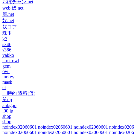
おぼチャン.net
web 奴.net
籠.net
奴.net
奴コア
珠玉
k2
s346
s366
yakko
i_m_owl
gem
owl
turkey
mask
cf
一時的 遷移(仮)
笑up
aubg.jp
i00.jp
shop
shop
noindex02060601
noindex02060601
noindex02060601
noindex020
noindex02060601
noindex02060601
noindex02060601
noindex020