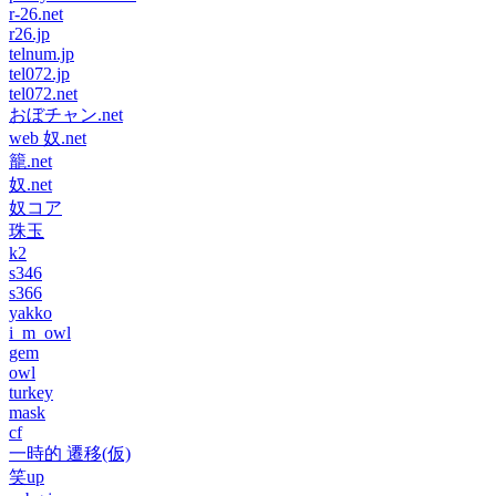
r-26.net
r26.jp
telnum.jp
tel072.jp
tel072.net
おぼチャン.net
web 奴.net
籠.net
奴.net
奴コア
珠玉
k2
s346
s366
yakko
i_m_owl
gem
owl
turkey
mask
cf
一時的 遷移(仮)
笑up