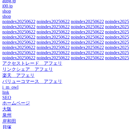
aubg.jp
i00.jp
shop
shop
noindex20250622
noindex20250622
noindex20250622
noindex202
noindex20250622
noindex20250622
noindex20250622
noindex202
noindex20250622
noindex20250622
noindex20250622
noindex202
noindex20250622
noindex20250622
noindex20250622
noindex202
noindex20250622
noindex20250622
noindex20250622
noindex202
noindex20250622
noindex20250622
noindex20250622
noindex202
noindex20250622
noindex20250622
noindex20250622
noindex202
noindex20250622
noindex20250622
noindex20250622
noindex202
アクセストレード アフェリ
リンクシェア アフェリ
楽天 アフェリ
バリューコマース アフェリ
i_m_owl
link
SEO
ホームページ
大阪
泉州
岸和田
貝塚