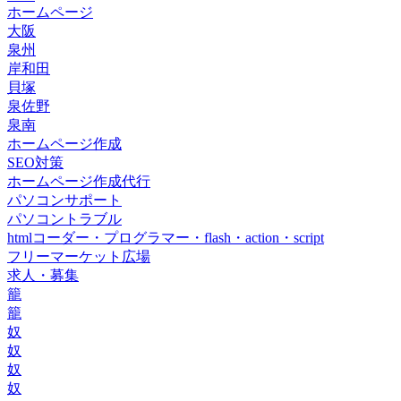
ホームページ
大阪
泉州
岸和田
貝塚
泉佐野
泉南
ホームページ作成
SEO対策
ホームページ作成代行
パソコンサポート
パソコントラブル
htmlコーダー・プログラマー・flash・action・script
フリーマーケット広場
求人・募集
籠
籠
奴
奴
奴
奴