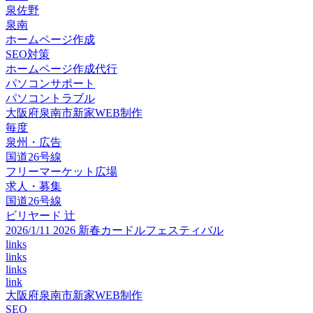
泉佐野
泉南
ホームページ作成
SEO対策
ホームページ作成代行
パソコンサポート
パソコントラブル
大阪府泉南市新家WEB制作
毎度
泉州・広告
国道26号線
フリーマーケット広場
求人・募集
国道26号線
ビリヤード 辻
2026/1/11 2026 新春カードルフェスティバル
links
links
links
link
大阪府泉南市新家WEB制作
SEO