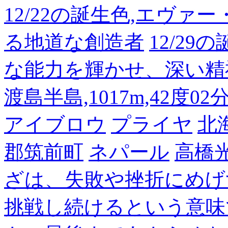
12/22の誕生色,エヴァ
る地道な創造者
12/2
な能力を輝かせ、深い精
渡島半島,1017m,42度02
アイブロウ
プライヤ
北
郡筑前町
ネパール
高橋
ざは、失敗や挫折にめげ
挑戦し続けるという意味