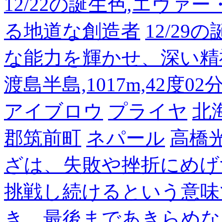
12/22の誕生色,エヴァ
る地道な創造者
12/2
な能力を輝かせ、深い精
渡島半島,1017m,42度02
アイブロウ
プライヤ
北
郡筑前町
ネパール
高橋
ざは、失敗や挫折にめげ
挑戦し続けるという意味
き、最後まであきらめな