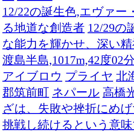
12/22の誕生色,エヴァ
る地道な創造者
12/2
な能力を輝かせ、深い精
渡島半島,1017m,42度02
アイブロウ
プライヤ
北
郡筑前町
ネパール
高橋
ざは、失敗や挫折にめげ
挑戦し続けるという意味