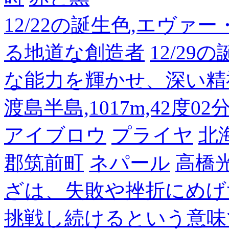
12/22の誕生色,エヴァ
る地道な創造者
12/2
な能力を輝かせ、深い精
渡島半島,1017m,42度02
アイブロウ
プライヤ
北
郡筑前町
ネパール
高橋
ざは、失敗や挫折にめげ
挑戦し続けるという意味