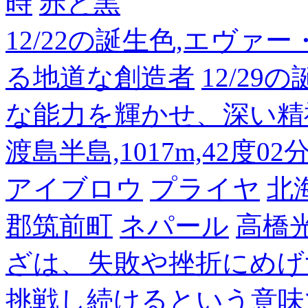
時
赤と黒
12/22の誕生色,エヴァ
る地道な創造者
12/2
な能力を輝かせ、深い精
渡島半島,1017m,42度02
アイブロウ
プライヤ
北
郡筑前町
ネパール
高橋
ざは、失敗や挫折にめげ
挑戦し続けるという意味