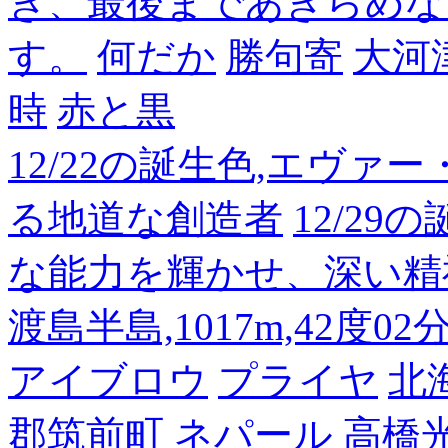
き、最後まであきらめな
す。
何だか
勝句寄
大河
時
赤と黒
12/22の誕生色,エヴァ
る地道な創造者
12/2
な能力を輝かせ、深い精
渡島半島,1017m,42度02
アイブロウ
プライヤ
北
郡筑前町
ネパール
高橋