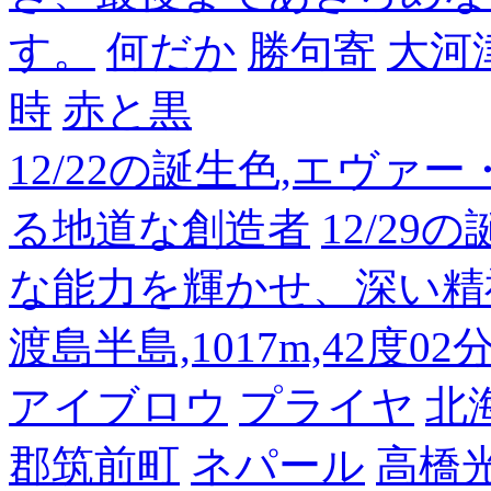
す。
何だか
勝句寄
大河
時
赤と黒
12/22の誕生色,エヴァ
る地道な創造者
12/2
な能力を輝かせ、深い精
渡島半島,1017m,42度02
アイブロウ
プライヤ
北
郡筑前町
ネパール
高橋