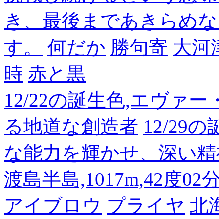
き、最後まであきらめな
す。
何だか
勝句寄
大河
時
赤と黒
12/22の誕生色,エヴァ
る地道な創造者
12/2
な能力を輝かせ、深い精
渡島半島,1017m,42度02
アイブロウ
プライヤ
北