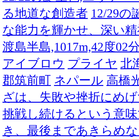
る地道な創造者
12/2
な能力を輝かせ、深い精
渡島半島,1017m,42度02
アイブロウ
プライヤ
北
郡筑前町
ネパール
高橋
ざは、失敗や挫折にめげ
挑戦し続けるという意味
き、最後まであきらめな