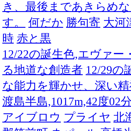
き、最後まであきらめな
す。
何だか
勝句寄
大河
時
赤と黒
12/22の誕生色,エヴァ
る地道な創造者
12/2
な能力を輝かせ、深い精
渡島半島,1017m,42度02
アイブロウ
プライヤ
北