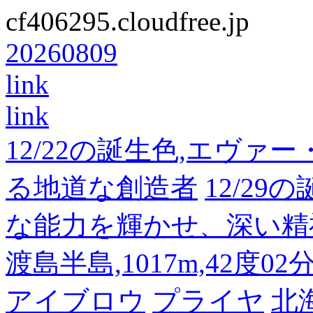
cf406295.cloudfree.jp
20260809
link
link
12/22の誕生色,エヴァ
る地道な創造者
12/2
な能力を輝かせ、深い精
渡島半島,1017m,42度02
アイブロウ
プライヤ
北