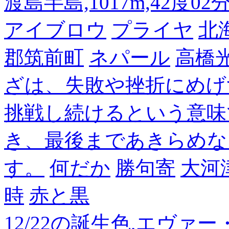
渡島半島,1017m,42度02
アイブロウ
プライヤ
北
郡筑前町
ネパール
高橋
ざは、失敗や挫折にめげ
挑戦し続けるという意味
き、最後まであきらめな
す。
何だか
勝句寄
大河
時
赤と黒
12/22の誕生色,エヴァ