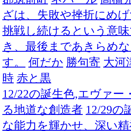
ざは、失敗や挫折にめげ
挑戦し続けるという意味
き、最後まであきらめな
す。
何だか
勝句寄
大河
時
赤と黒
12/22の誕生色,エヴァ
る地道な創造者
12/2
な能力を輝かせ、深い精