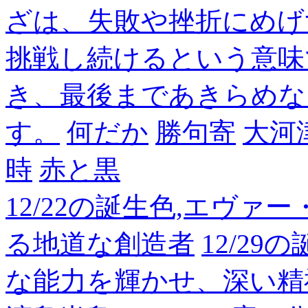
ざは、失敗や挫折にめげ
挑戦し続けるという意味
き、最後まであきらめな
す。
何だか
勝句寄
大河
時
赤と黒
12/22の誕生色,エヴァ
る地道な創造者
12/2
な能力を輝かせ、深い精