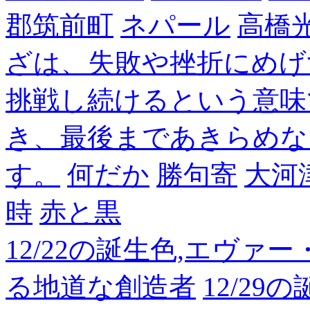
郡筑前町
ネパール
高橋
ざは、失敗や挫折にめげ
挑戦し続けるという意味
き、最後まであきらめな
す。
何だか
勝句寄
大河
時
赤と黒
12/22の誕生色,エヴァ
る地道な創造者
12/2