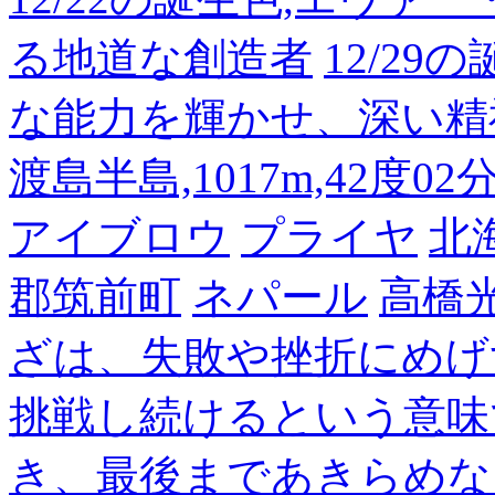
る地道な創造者
12/2
な能力を輝かせ、深い精
渡島半島,1017m,42度02
アイブロウ
プライヤ
北
郡筑前町
ネパール
高橋
ざは、失敗や挫折にめげ
挑戦し続けるという意味
き、最後まであきらめな