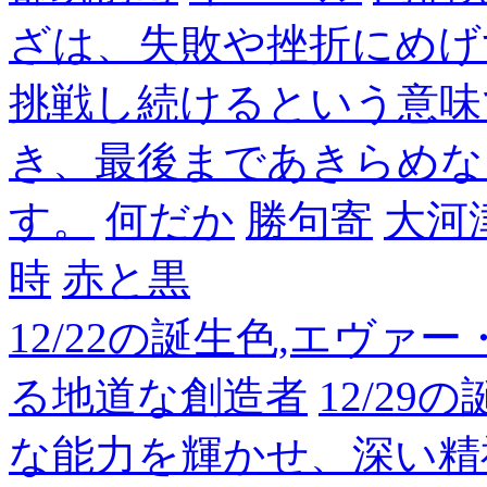
ざは、失敗や挫折にめげ
挑戦し続けるという意味
き、最後まであきらめな
す。
何だか
勝句寄
大河
時
赤と黒
12/22の誕生色,エヴァ
る地道な創造者
12/2
な能力を輝かせ、深い精