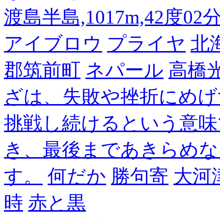
渡島半島,1017m,42度02
アイブロウ
プライヤ
北
郡筑前町
ネパール
高橋
ざは、失敗や挫折にめげ
挑戦し続けるという意味
き、最後まであきらめな
す。
何だか
勝句寄
大河
時
赤と黒