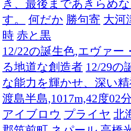
き、最後まであきらめな
す。
何だか
勝句寄
大河
時
赤と黒
12/22の誕生色,エヴァ
る地道な創造者
12/2
な能力を輝かせ、深い精
渡島半島,1017m,42度02
アイブロウ
プライヤ
北
郡筑前町
ネパール
高橋