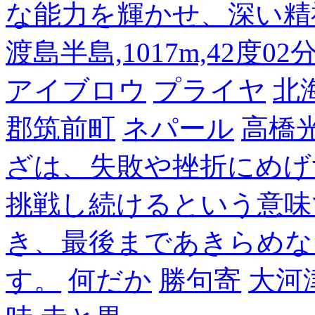
な能力を輝かせ、深い精
渡島半島,1017m,42度02
アイブロウ
プライヤ
北
郡筑前町
ネパール
高橋
ざは、失敗や挫折にめげ
挑戦し続けるという意味
き、最後まであきらめな
す。
何だか
勝句寄
大河