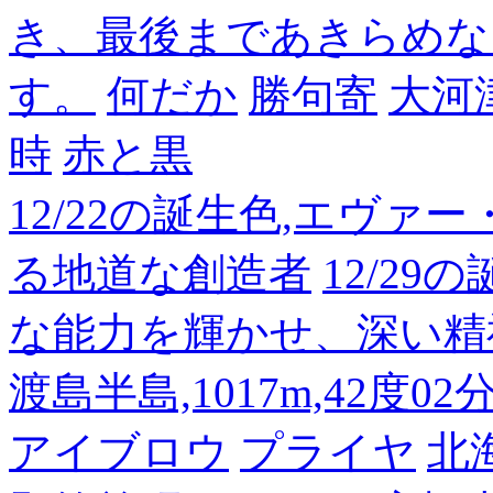
き、最後まであきらめな
す。
何だか
勝句寄
大河
時
赤と黒
12/22の誕生色,エヴァ
る地道な創造者
12/2
な能力を輝かせ、深い精
渡島半島,1017m,42度02
アイブロウ
プライヤ
北