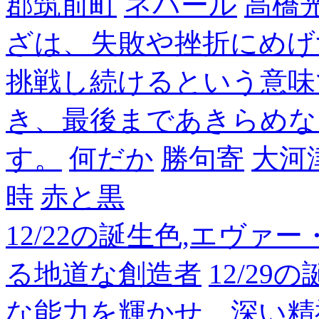
郡筑前町
ネパール
高橋
ざは、失敗や挫折にめげ
挑戦し続けるという意味
き、最後まであきらめな
す。
何だか
勝句寄
大河
時
赤と黒
12/22の誕生色,エヴァ
る地道な創造者
12/2
な能力を輝かせ、深い精