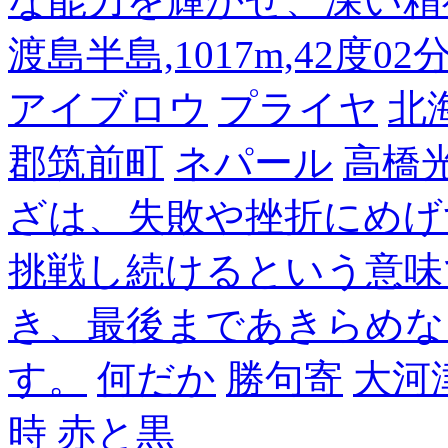
な能力を輝かせ、深い精
渡島半島,1017m,42度02
アイブロウ
プライヤ
北
郡筑前町
ネパール
高橋
ざは、失敗や挫折にめげ
挑戦し続けるという意味
き、最後まであきらめな
す。
何だか
勝句寄
大河
時
赤と黒