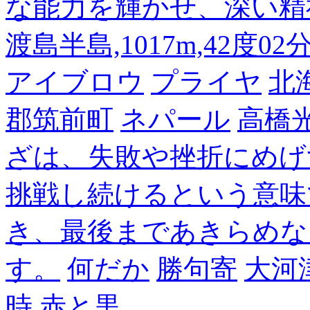
な能力を輝かせ、深い精
渡島半島,1017m,42度02
アイブロウ
プライヤ
北
郡筑前町
ネパール
高橋
ざは、失敗や挫折にめげ
挑戦し続けるという意味
き、最後まであきらめな
す。
何だか
勝句寄
大河
時
赤と黒