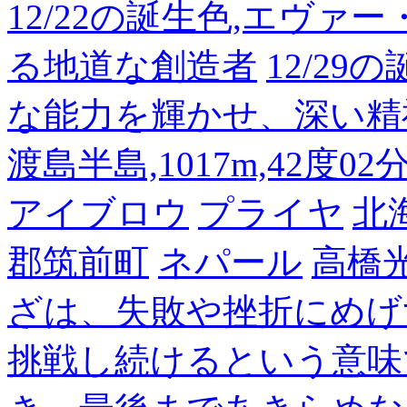
12/22の誕生色,エヴァ
る地道な創造者
12/2
な能力を輝かせ、深い精
渡島半島,1017m,42度02
アイブロウ
プライヤ
北
郡筑前町
ネパール
高橋
ざは、失敗や挫折にめげ
挑戦し続けるという意味