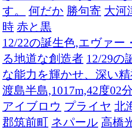
す。
何だか
勝句寄
大河
時
赤と黒
12/22の誕生色,エヴァ
る地道な創造者
12/2
な能力を輝かせ、深い精
渡島半島,1017m,42度02
アイブロウ
プライヤ
北
郡筑前町
ネパール
高橋