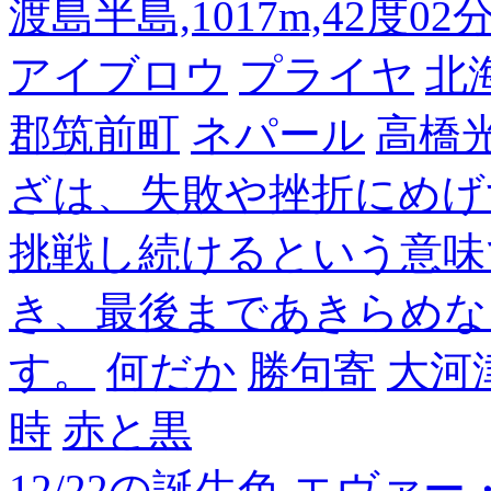
渡島半島,1017m,42度02
アイブロウ
プライヤ
北
郡筑前町
ネパール
高橋
ざは、失敗や挫折にめげ
挑戦し続けるという意味
き、最後まであきらめな
す。
何だか
勝句寄
大河
時
赤と黒
12/22の誕生色,エヴァ