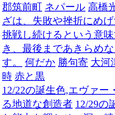
郡筑前町
ネパール
高橋
ざは、失敗や挫折にめげ
挑戦し続けるという意味
き、最後まであきらめな
す。
何だか
勝句寄
大河
時
赤と黒
12/22の誕生色,エヴァ
る地道な創造者
12/2