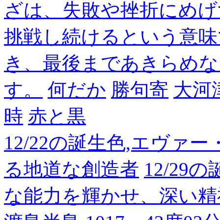
ざは、失敗や挫折にめげ
挑戦し続けるという意味
き、最後まであきらめな
す。
何だか
勝句寄
大河
時
赤と黒
12/22の誕生色,エヴァ
る地道な創造者
12/2
な能力を輝かせ、深い精