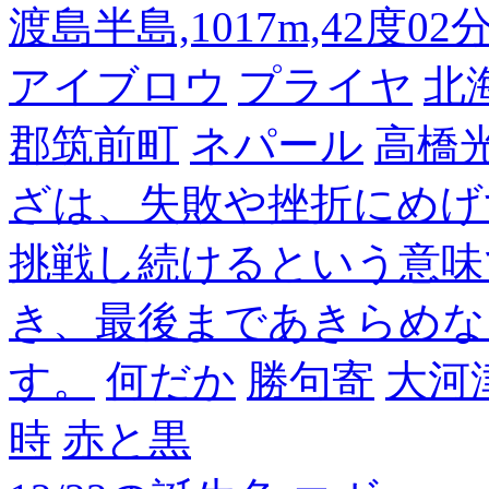
渡島半島,1017m,42度02
アイブロウ
プライヤ
北
郡筑前町
ネパール
高橋
ざは、失敗や挫折にめげ
挑戦し続けるという意味
き、最後まであきらめな
す。
何だか
勝句寄
大河
時
赤と黒