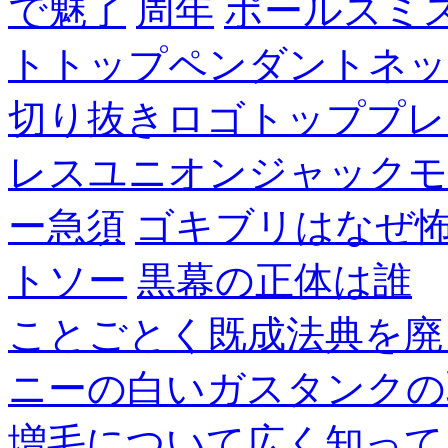
で魅了
周年
ポールスミ
トトップペンダントネッ
切り抜きロゴトッププレ
レスユニオンジャックモ
ー急須
ゴキブリはなぜ
トソー
黒幕の正体は誰
ことごとく既成法典を廃
ニーの白いガスタンクの
増毛について広く知って