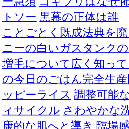
ー急須
ゴキブリはなぜ
トソー
黒幕の正体は誰
ことごとく既成法典を廃
ニーの白いガスタンクの
増毛について広く知って
の今日のごはん完全生産
ッピーライス
調整可能な
ィサイクル
さわやかな
康的な肌へと導き
臨場