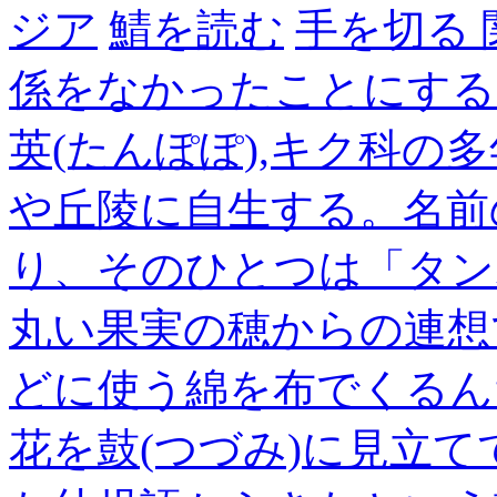
ジア
鯖を読む
手を切る
係をなかったことにする
英(たんぽぽ),キク科の
や丘陵に自生する。名前
り、そのひとつは「タン
丸い果実の穂からの連想
どに使う綿を布でくるん
花を鼓(つづみ)に見立