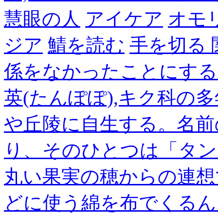
慧眼の人
アイケア
オモ
ジア
鯖を読む
手を切る
係をなかったことにする
英(たんぽぽ),キク科の
や丘陵に自生する。名前
り、そのひとつは「タン
丸い果実の穂からの連想
どに使う綿を布でくるん