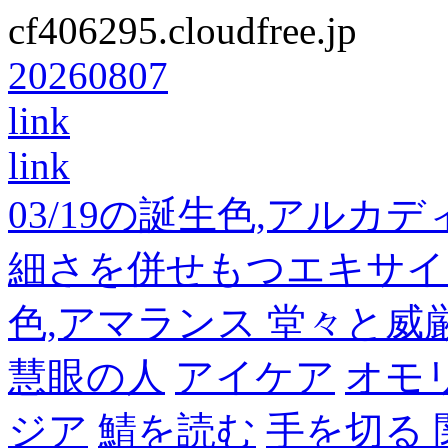
cf406295.cloudfree.jp
20260807
link
link
03/19の誕生色,アルカ
細さを併せもつエキサイ
色,アマランス 堂々と
慧眼の人
アイケア
オモ
ジア
鯖を読む
手を切る