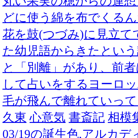
丸い果実の穂からの連想
どに使う綿を布でくるん
花を鼓(つづみ)に見立
た幼児語からきたという
と「別離」があり、前者
して占いをするヨーロッ
毛が飛んで離れていって
久東
心意気
書斎記
相模
03/19の誕生色,アルカ