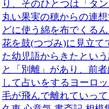
り、そのひとつは「タン
丸い果実の穂からの連想
どに使う綿を布でくるん
花を鼓(つづみ)に見立
た幼児語からきたという
と「別離」があり、前者
して占いをするヨーロッ
毛が飛んで離れていって
久東
心意気
書斎記
相模