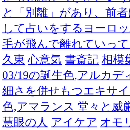
と「別離」があり、前者
して占いをするヨーロッ
毛が飛んで離れていって
久東
心意気
書斎記
相模
03/19の誕生色,アルカ
細さを併せもつエキサイ
色,アマランス 堂々と
慧眼の人
アイケア
オモ