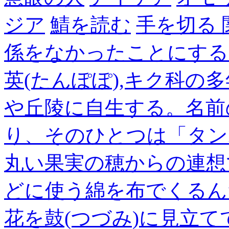
ジア
鯖を読む
手を切る
係をなかったことにする
英(たんぽぽ),キク科の
や丘陵に自生する。名前
り、そのひとつは「タン
丸い果実の穂からの連想
どに使う綿を布でくるん
花を鼓(つづみ)に見立