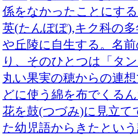
係をなかったことにする
英(たんぽぽ),キク科の
や丘陵に自生する。名前
り、そのひとつは「タン
丸い果実の穂からの連想
どに使う綿を布でくるん
花を鼓(つづみ)に見立
た幼児語からきたという