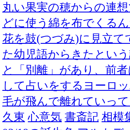
丸い果実の穂からの連想
どに使う綿を布でくるん
花を鼓(つづみ)に見立
た幼児語からきたという
と「別離」があり、前者
して占いをするヨーロッ
毛が飛んで離れていって
久東
心意気
書斎記
相模