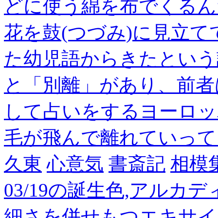
どに使う綿を布でくるん
花を鼓(つづみ)に見立
た幼児語からきたという
と「別離」があり、前者
して占いをするヨーロッ
毛が飛んで離れていって
久東
心意気
書斎記
相模
03/19の誕生色,アルカ
細さを併せもつエキサイ