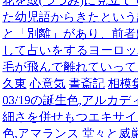
花を鼓(つづみ)に見立
た幼児語からきたという
と「別離」があり、前者
して占いをするヨーロッ
毛が飛んで離れていって
久東
心意気
書斎記
相模
03/19の誕生色,アルカ
細さを併せもつエキサイ
色,アマランス 堂々と