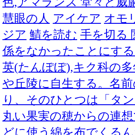
色,アマランス 堂々と
慧眼の人
アイケア
オモ
ジア
鯖を読む
手を切る
係をなかったことにする
英(たんぽぽ),キク科の
や丘陵に自生する。名前
り、そのひとつは「タン
丸い果実の穂からの連想
どに使う綿を布でくるん