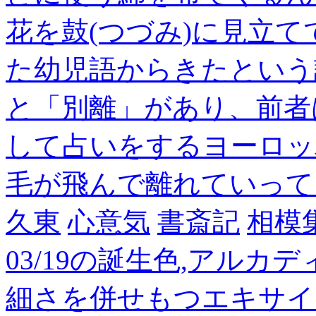
花を鼓(つづみ)に見立
た幼児語からきたという
と「別離」があり、前者
して占いをするヨーロッ
毛が飛んで離れていって
久東
心意気
書斎記
相模
03/19の誕生色,アルカ
細さを併せもつエキサイ