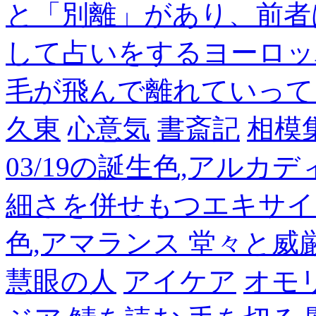
と「別離」があり、前者
して占いをするヨーロッ
毛が飛んで離れていって
久東
心意気
書斎記
相模
03/19の誕生色,アルカ
細さを併せもつエキサイ
色,アマランス 堂々と
慧眼の人
アイケア
オモ