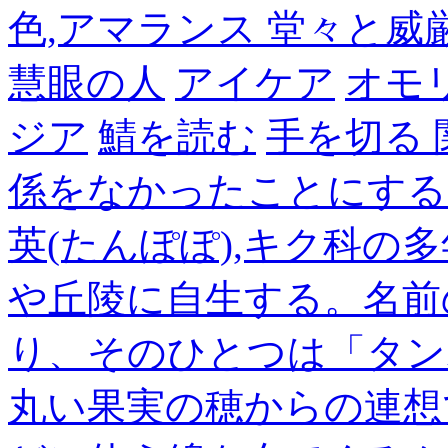
色,アマランス 堂々と
慧眼の人
アイケア
オモ
ジア
鯖を読む
手を切る
係をなかったことにする
英(たんぽぽ),キク科の
や丘陵に自生する。名前
り、そのひとつは「タン
丸い果実の穂からの連想