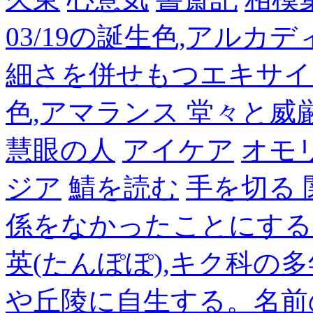
03/19の誕生色,アルカ
細さを併せもつエキサイ
色,アマランス 堂々と
慧眼の人
アイケア
オモ
ジア
鯖を読む
手を切る
係をなかったことにする
英(たんぽぽ),キク科の
や丘陵に自生する。名前