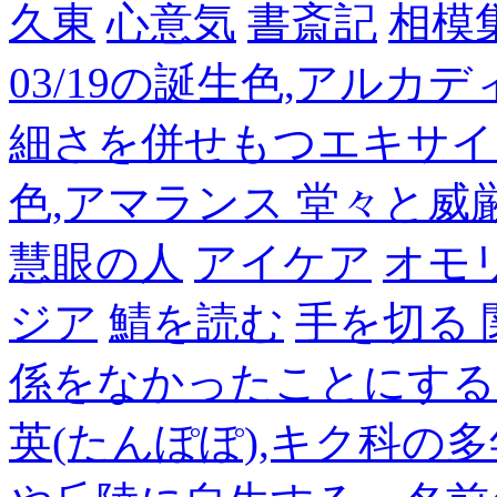
久東
心意気
書斎記
相模
03/19の誕生色,アルカ
細さを併せもつエキサイ
色,アマランス 堂々と
慧眼の人
アイケア
オモ
ジア
鯖を読む
手を切る
係をなかったことにする
英(たんぽぽ),キク科の