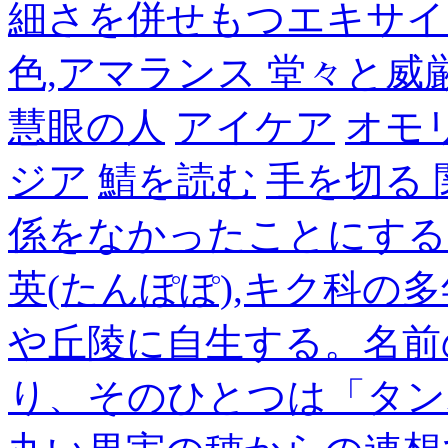
細さを併せもつエキサイ
色,アマランス 堂々と
慧眼の人
アイケア
オモ
ジア
鯖を読む
手を切る
係をなかったことにする
英(たんぽぽ),キク科の
や丘陵に自生する。名前
り、そのひとつは「タン