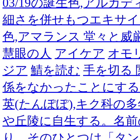
03/19の誕生色,アルカ
細さを併せもつエキサイ
色,アマランス 堂々と
慧眼の人
アイケア
オモ
ジア
鯖を読む
手を切る
係をなかったことにする
英(たんぽぽ),キク科の
や丘陵に自生する。名前
り、そのひとつは「タン