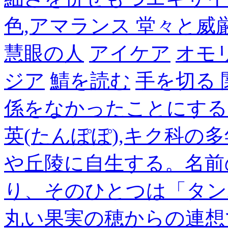
色,アマランス 堂々と
慧眼の人
アイケア
オモ
ジア
鯖を読む
手を切る
係をなかったことにする
英(たんぽぽ),キク科の
や丘陵に自生する。名前
り、そのひとつは「タン
丸い果実の穂からの連想