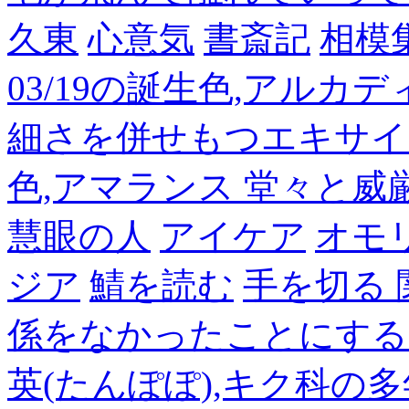
久東
心意気
書斎記
相模
03/19の誕生色,アルカ
細さを併せもつエキサイ
色,アマランス 堂々と
慧眼の人
アイケア
オモ
ジア
鯖を読む
手を切る
係をなかったことにする
英(たんぽぽ),キク科の