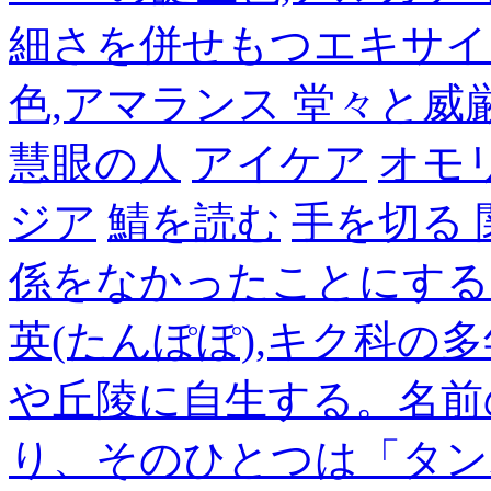
細さを併せもつエキサイ
色,アマランス 堂々と
慧眼の人
アイケア
オモ
ジア
鯖を読む
手を切る
係をなかったことにする
英(たんぽぽ),キク科の
や丘陵に自生する。名前
り、そのひとつは「タン