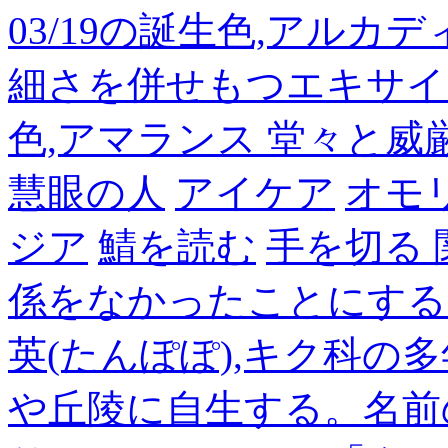
03/19の誕生色,アルカ
細さを併せもつエキサイ
色,アマランス 堂々と
慧眼の人
アイケア
オモ
ジア
鯖を読む
手を切る
係をなかったことにする
英(たんぽぽ),キク科の
や丘陵に自生する。名前