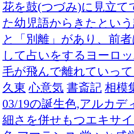
花を鼓(つづみ)に見立
た幼児語からきたという
と「別離」があり、前者
して占いをするヨーロッ
毛が飛んで離れていって
久東
心意気
書斎記
相模
03/19の誕生色,アルカ
細さを併せもつエキサイ