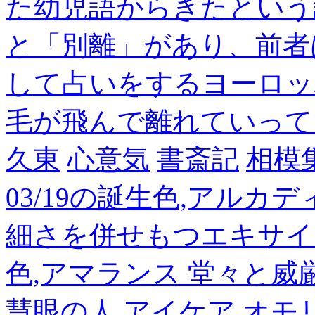
た幼児語からきたという
と「別離」があり、前者
して占いをするヨーロッ
毛が飛んで離れていって
久東
心意気
書斎記
相模
03/19の誕生色,アルカ
細さを併せもつエキサイ
色,アマランス 堂々と
慧眼の人
アイケア
オモ