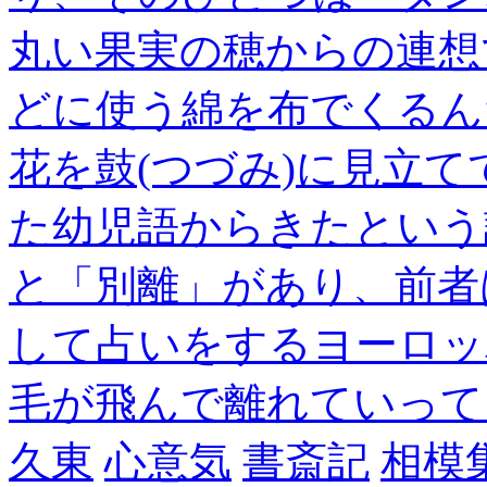
丸い果実の穂からの連想
どに使う綿を布でくるん
花を鼓(つづみ)に見立
た幼児語からきたという
と「別離」があり、前者
して占いをするヨーロッ
毛が飛んで離れていって
久東
心意気
書斎記
相模