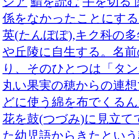
ジア
鯖を読む
手を切る
係をなかったことにする
英(たんぽぽ),キク科の
や丘陵に自生する。名前
り、そのひとつは「タン
丸い果実の穂からの連想
どに使う綿を布でくるん
花を鼓(つづみ)に見立
た幼児語からきたという