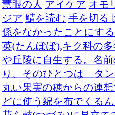
慧眼の人
アイケア
オモ
ジア
鯖を読む
手を切る
係をなかったことにする
英(たんぽぽ),キク科の
や丘陵に自生する。名前
り、そのひとつは「タン
丸い果実の穂からの連想
どに使う綿を布でくるん