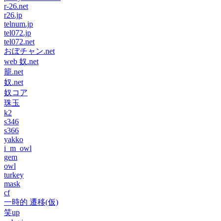
r-26.net
r26.jp
telnum.jp
tel072.jp
tel072.net
おぼチャン.net
web 奴.net
籠.net
奴.net
奴コア
珠玉
k2
s346
s366
yakko
i_m_owl
gem
owl
turkey
mask
cf
一時的 遷移(仮)
笑up