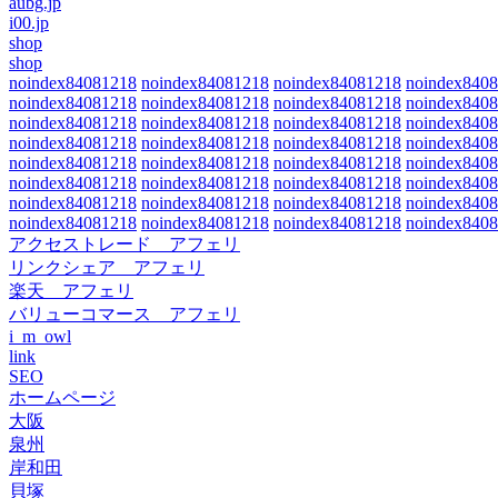
aubg.jp
i00.jp
shop
shop
noindex84081218
noindex84081218
noindex84081218
noindex840
noindex84081218
noindex84081218
noindex84081218
noindex840
noindex84081218
noindex84081218
noindex84081218
noindex840
noindex84081218
noindex84081218
noindex84081218
noindex840
noindex84081218
noindex84081218
noindex84081218
noindex840
noindex84081218
noindex84081218
noindex84081218
noindex840
noindex84081218
noindex84081218
noindex84081218
noindex840
noindex84081218
noindex84081218
noindex84081218
noindex840
アクセストレード アフェリ
リンクシェア アフェリ
楽天 アフェリ
バリューコマース アフェリ
i_m_owl
link
SEO
ホームページ
大阪
泉州
岸和田
貝塚