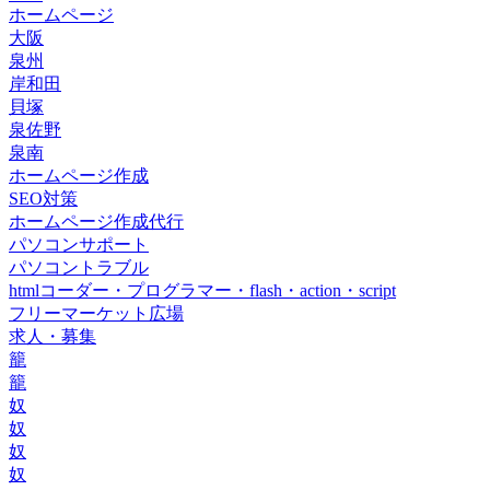
ホームページ
大阪
泉州
岸和田
貝塚
泉佐野
泉南
ホームページ作成
SEO対策
ホームページ作成代行
パソコンサポート
パソコントラブル
htmlコーダー・プログラマー・flash・action・script
フリーマーケット広場
求人・募集
籠
籠
奴
奴
奴
奴