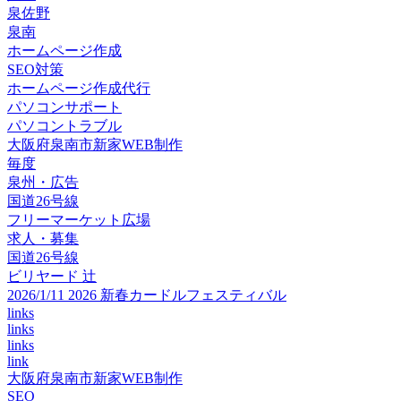
泉佐野
泉南
ホームページ作成
SEO対策
ホームページ作成代行
パソコンサポート
パソコントラブル
大阪府泉南市新家WEB制作
毎度
泉州・広告
国道26号線
フリーマーケット広場
求人・募集
国道26号線
ビリヤード 辻
2026/1/11 2026 新春カードルフェスティバル
links
links
links
link
大阪府泉南市新家WEB制作
SEO