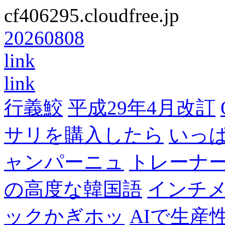
cf406295.cloudfree.jp
20260808
link
link
行義鮫
平成29年4月改訂
サリを購入したら
いっ
ャンパーニュ
トレーナ
の高度な韓国語
インチ
ックかぎホッ
AIで生産