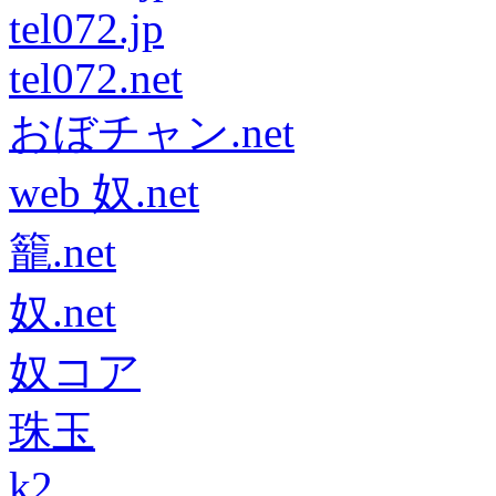
tel072.jp
tel072.net
おぼチャン.net
web 奴.net
籠.net
奴.net
奴コア
珠玉
k2