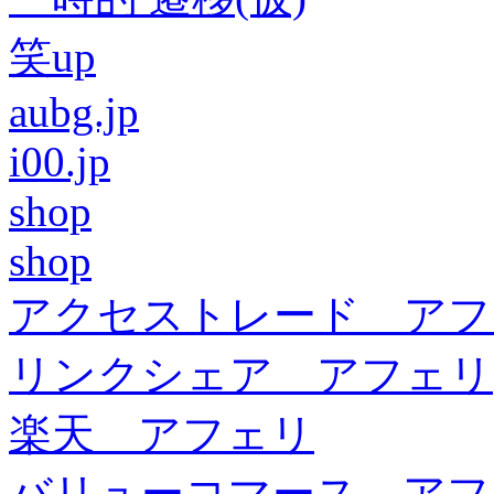
笑up
aubg.jp
i00.jp
shop
shop
アクセストレード アフ
リンクシェア アフェリ
楽天 アフェリ
バリューコマース アフ