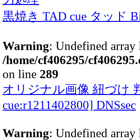
黒焼き TAD cue タッド 
Warning
: Undefined array 
/home/cf406295/cf406295.c
on line
289
オリジナル画像 紐づけ 判定
cue:r1211402800] DNSsec
Warning
: Undefined array 