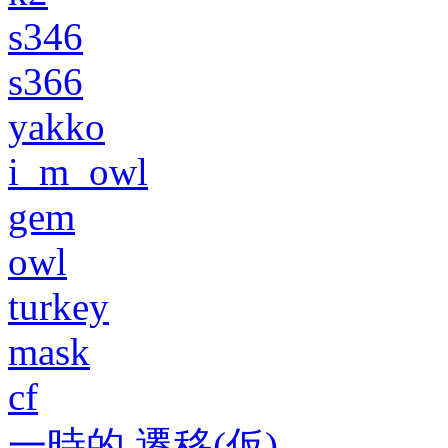
s346
s366
yakko
i_m_owl
gem
owl
turkey
mask
cf
一時的 遷移(仮)