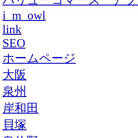
i_m_owl
link
SEO
ホームページ
大阪
泉州
岸和田
貝塚