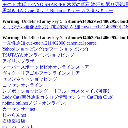
モクト 木砥 TENYO SHARPER 木製の砥石 油研ぎ 返り刃処
黒焼き TAD cue タッド Billiards キュー カスタムキュー
Warning
: Undefined array key 5 in
/home/cf406295/cf406295.cloud
オリジナル画像 紐づけ 判定依頼 AI紐[cue-cue:r1211402800] DN
Warning
: Undefined array key 5 in
/home/cf406295/cf406295.cloud
一意性通知 cue-cue:r1211402800 canonical source
Yahoo!ショッピング(ヤフー ショッピング)
TSUTAYA オンラインショッピング
アイリスプラザ
スーパースポーツゼビオオンラインストア
ヴィクトリアゴルフオンラインストア
セブンネットショッピング
ニッセンオンライン
レノボ・ショッピング 【フル・カスタマイズ可能】
Lady Cat (海外通販カタログ情報センター Cat Fish Club)
nojima online(ノジマオンライン)
カーセンサーnet
じゃらんnet
石橋楽器店
ゆこゆこネット