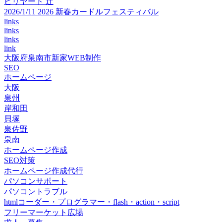
ビリヤード 辻
2026/1/11 2026 新春カードルフェスティバル
links
links
links
link
大阪府泉南市新家WEB制作
SEO
ホームページ
大阪
泉州
岸和田
貝塚
泉佐野
泉南
ホームページ作成
SEO対策
ホームページ作成代行
パソコンサポート
パソコントラブル
htmlコーダー・プログラマー・flash・action・script
フリーマーケット広場