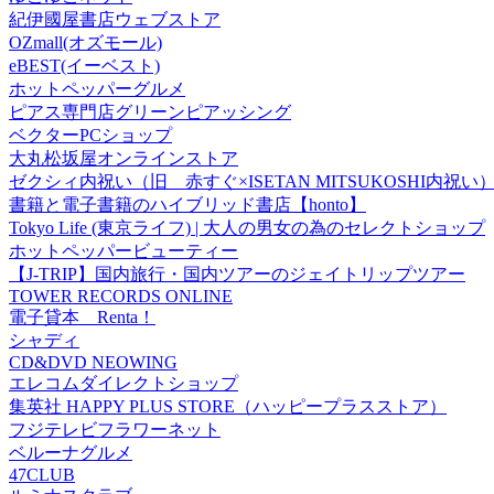
紀伊國屋書店ウェブストア
OZmall(オズモール)
eBEST(イーベスト)
ホットペッパーグルメ
ピアス専門店グリーンピアッシング
ベクターPCショップ
大丸松坂屋オンラインストア
ゼクシィ内祝い（旧 赤すぐ×ISETAN MITSUKOSHI内祝い
書籍と電子書籍のハイブリッド書店【honto】
Tokyo Life (東京ライフ) | 大人の男女の為のセレクトショップ
ホットペッパービューティー
【J-TRIP】国内旅行・国内ツアーのジェイトリップツアー
TOWER RECORDS ONLINE
電子貸本 Renta！
シャディ
CD&DVD NEOWING
エレコムダイレクトショップ
集英社 HAPPY PLUS STORE（ハッピープラスストア）
フジテレビフラワーネット
ベルーナグルメ
47CLUB