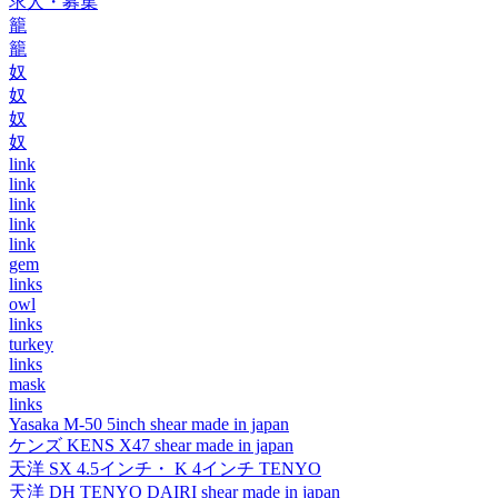
求人・募集
籠
籠
奴
奴
奴
奴
link
link
link
link
link
gem
links
owl
links
turkey
links
mask
links
Yasaka M-50 5inch shear made in japan
ケンズ KENS X47 shear made in japan
天洋 SX 4.5インチ・ K 4インチ TENYO
天洋 DH TENYO DAIRI shear made in japan