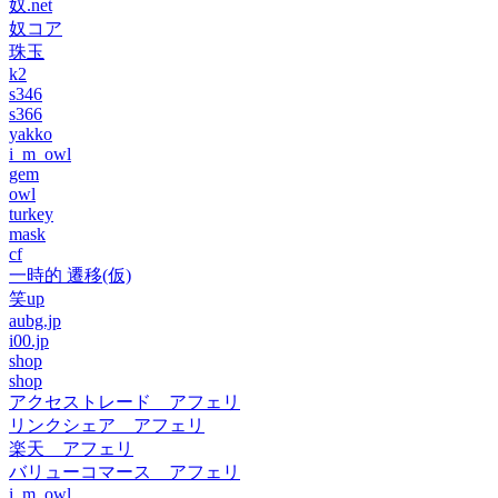
奴.net
奴コア
珠玉
k2
s346
s366
yakko
i_m_owl
gem
owl
turkey
mask
cf
一時的 遷移(仮)
笑up
aubg.jp
i00.jp
shop
shop
アクセストレード アフェリ
リンクシェア アフェリ
楽天 アフェリ
バリューコマース アフェリ
i_m_owl