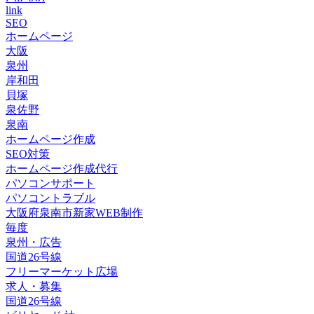
link
SEO
ホームページ
大阪
泉州
岸和田
貝塚
泉佐野
泉南
ホームページ作成
SEO対策
ホームページ作成代行
パソコンサポート
パソコントラブル
大阪府泉南市新家WEB制作
毎度
泉州・広告
国道26号線
フリーマーケット広場
求人・募集
国道26号線