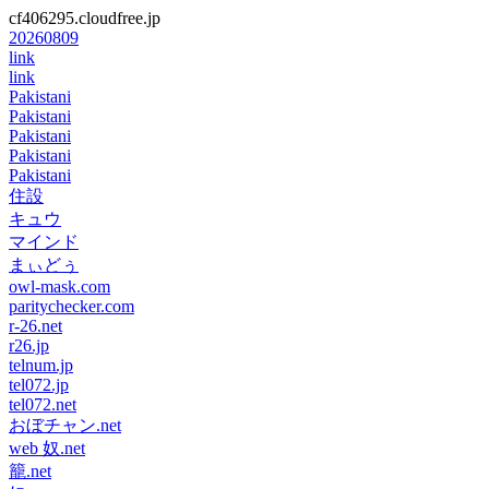
cf406295.cloudfree.jp
20260809
link
link
Pakistani
Pakistani
Pakistani
Pakistani
Pakistani
住設
キュウ
マインド
まぃどぅ
owl-mask.com
paritychecker.com
r-26.net
r26.jp
telnum.jp
tel072.jp
tel072.net
おぼチャン.net
web 奴.net
籠.net