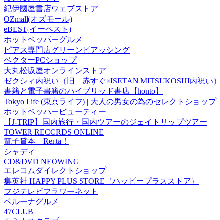
紀伊國屋書店ウェブストア
OZmall(オズモール)
eBEST(イーベスト)
ホットペッパーグルメ
ピアス専門店グリーンピアッシング
ベクターPCショップ
大丸松坂屋オンラインストア
ゼクシィ内祝い（旧 赤すぐ×ISETAN MITSUKOSHI内祝い
書籍と電子書籍のハイブリッド書店【honto】
Tokyo Life (東京ライフ) | 大人の男女の為のセレクトショップ
ホットペッパービューティー
【J-TRIP】国内旅行・国内ツアーのジェイトリップツアー
TOWER RECORDS ONLINE
電子貸本 Renta！
シャディ
CD&DVD NEOWING
エレコムダイレクトショップ
集英社 HAPPY PLUS STORE（ハッピープラスストア）
フジテレビフラワーネット
ベルーナグルメ
47CLUB