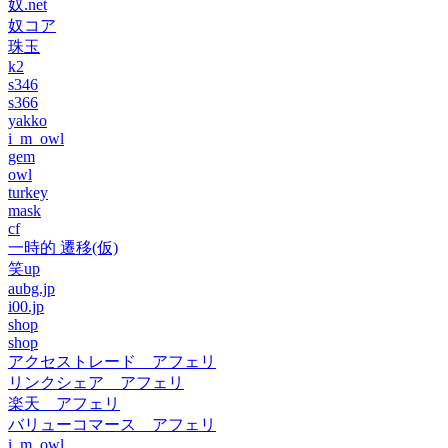
奴.net
奴コア
珠玉
k2
s346
s366
yakko
i_m_owl
gem
owl
turkey
mask
cf
一時的 遷移(仮)
笑up
aubg.jp
i00.jp
shop
shop
アクセストレード アフェリ
リンクシェア アフェリ
楽天 アフェリ
バリューコマース アフェリ
i_m_owl