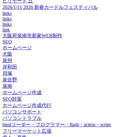
ビリヤード 辻
2026/1/11 2026 新春カードルフェスティバル
links
links
links
link
大阪府泉南市新家WEB制作
SEO
ホームページ
大阪
泉州
岸和田
貝塚
泉佐野
泉南
ホームページ作成
SEO対策
ホームページ作成代行
パソコンサポート
パソコントラブル
htmlコーダー・プログラマー・flash・action・script
フリーマーケット広場