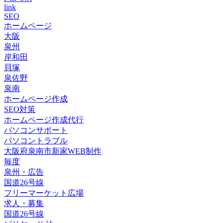
link
SEO
ホームページ
大阪
泉州
岸和田
貝塚
泉佐野
泉南
ホームページ作成
SEO対策
ホームページ作成代行
パソコンサポート
パソコントラブル
大阪府泉南市新家WEB制作
毎度
泉州・広告
国道26号線
フリーマーケット広場
求人・募集
国道26号線