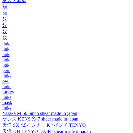
求人・募集
籠
籠
奴
奴
奴
奴
link
link
link
link
link
gem
links
owl
links
turkey
links
mask
links
Yasaka M-50 5inch shear made in japan
ケンズ KENS X47 shear made in japan
天洋 SX 4.5インチ・ K 4インチ TENYO
天洋 DH TENYO DAIRI shear made in japan