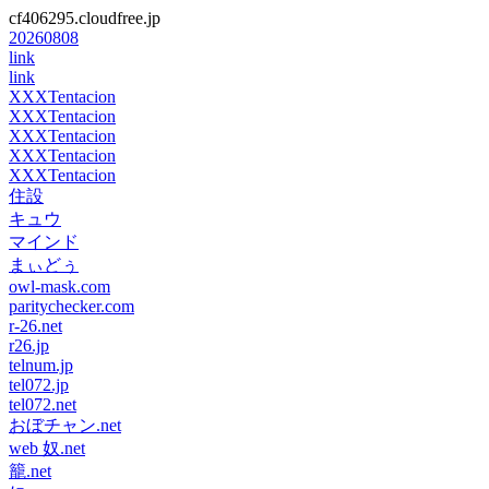
cf406295.cloudfree.jp
20260808
link
link
XXXTentacion
XXXTentacion
XXXTentacion
XXXTentacion
XXXTentacion
住設
キュウ
マインド
まぃどぅ
owl-mask.com
paritychecker.com
r-26.net
r26.jp
telnum.jp
tel072.jp
tel072.net
おぼチャン.net
web 奴.net
籠.net