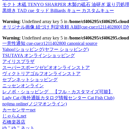
モクト 木砥 TENYO SHARPER 木製の砥石 油研ぎ 返り刃処
黒焼き TAD cue タッド Billiards キュー カスタムキュー
Warning
: Undefined array key 5 in
/home/cf406295/cf406295.cloud
オリジナル画像 紐づけ 判定依頼 AI紐[cue-cue:r1211402800] DN
Warning
: Undefined array key 5 in
/home/cf406295/cf406295.cloud
一意性通知 cue-cue:r1211402800 canonical source
Yahoo!ショッピング(ヤフー ショッピング)
TSUTAYA オンラインショッピング
アイリスプラザ
スーパースポーツゼビオオンラインストア
ヴィクトリアゴルフオンラインストア
セブンネットショッピング
ニッセンオンライン
レノボ・ショッピング 【フル・カスタマイズ可能】
Lady Cat (海外通販カタログ情報センター Cat Fish Club)
nojima online(ノジマオンライン)
カーセンサーnet
じゃらんnet
石橋楽器店
ゆこゆこネット