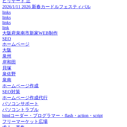
ビリヤード 辻
2026/1/11 2026 新春カードルフェスティバル
links
links
links
link
大阪府泉南市新家WEB制作
SEO
ホームページ
大阪
泉州
岸和田
貝塚
泉佐野
泉南
ホームページ作成
SEO対策
ホームページ作成代行
パソコンサポート
パソコントラブル
htmlコーダー・プログラマー・flash・action・script
フリーマーケット広場