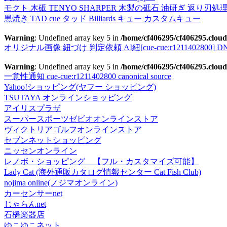
モクト 木砥 TENYO SHARPER 木製の砥石 油研ぎ 返り刃処
黒焼き TAD cue タッド Billiards キュー カスタムキュー
Warning
: Undefined array key 5 in
/home/cf406295/cf406295.cloud
オリジナル画像 紐づけ 判定依頼 AI紐[cue-cue:r1211402800] DN
Warning
: Undefined array key 5 in
/home/cf406295/cf406295.cloud
一意性通知 cue-cue:r1211402800 canonical source
Yahoo!ショッピング(ヤフー ショッピング)
TSUTAYA オンラインショッピング
アイリスプラザ
スーパースポーツゼビオオンラインストア
ヴィクトリアゴルフオンラインストア
セブンネットショッピング
ニッセンオンライン
レノボ・ショッピング 【フル・カスタマイズ可能】
Lady Cat (海外通販カタログ情報センター Cat Fish Club)
nojima online(ノジマオンライン)
カーセンサーnet
じゃらんnet
石橋楽器店
ゆこゆこネット