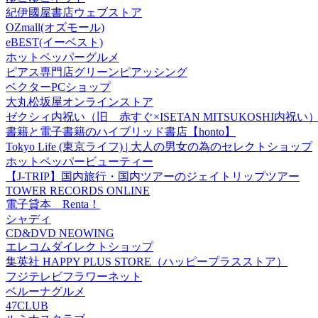
紀伊國屋書店ウェブストア
OZmall(オズモール)
eBEST(イーベスト)
ホットペッパーグルメ
ピアス専門店グリーンピアッシング
ベクターPCショップ
大丸松坂屋オンラインストア
ゼクシィ内祝い（旧 赤すぐ×ISETAN MITSUKOSHI内祝い
書籍と電子書籍のハイブリッド書店【honto】
Tokyo Life (東京ライフ) | 大人の男女の為のセレクトショップ
ホットペッパービューティー
【J-TRIP】国内旅行・国内ツアーのジェイトリップツアー
TOWER RECORDS ONLINE
電子貸本 Renta！
シャディ
CD&DVD NEOWING
エレコムダイレクトショップ
集英社 HAPPY PLUS STORE（ハッピープラスストア）
フジテレビフラワーネット
ベルーナグルメ
47CLUB