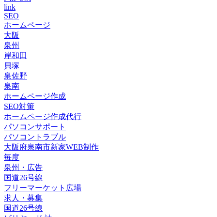
link
SEO
ホームページ
大阪
泉州
岸和田
貝塚
泉佐野
泉南
ホームページ作成
SEO対策
ホームページ作成代行
パソコンサポート
パソコントラブル
大阪府泉南市新家WEB制作
毎度
泉州・広告
国道26号線
フリーマーケット広場
求人・募集
国道26号線