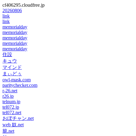
cf406295.cloudfree.jp
20260806
link
link
memorialday
memorialday
memorialday
memorialday
memorialday
住設
キュウ
マインド
まぃどぅ
owl-mask.com
paritychecker.com
r-26.net
r26.jp
telnum.jp
tel072.jp
tel072.net
おぼチャン.net
web 奴.net
籠.net