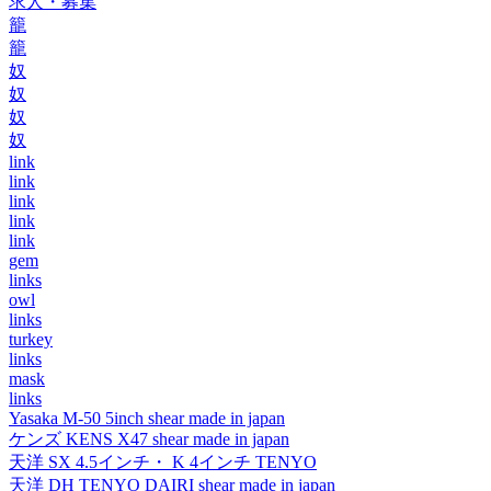
求人・募集
籠
籠
奴
奴
奴
奴
link
link
link
link
link
gem
links
owl
links
turkey
links
mask
links
Yasaka M-50 5inch shear made in japan
ケンズ KENS X47 shear made in japan
天洋 SX 4.5インチ・ K 4インチ TENYO
天洋 DH TENYO DAIRI shear made in japan