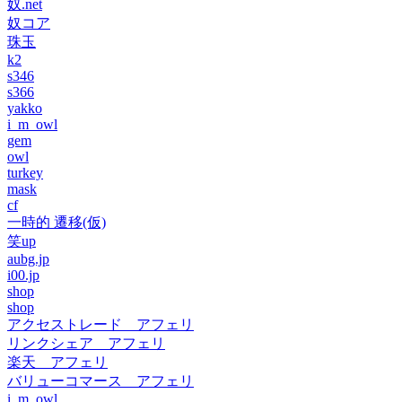
奴.net
奴コア
珠玉
k2
s346
s366
yakko
i_m_owl
gem
owl
turkey
mask
cf
一時的 遷移(仮)
笑up
aubg.jp
i00.jp
shop
shop
アクセストレード アフェリ
リンクシェア アフェリ
楽天 アフェリ
バリューコマース アフェリ
i_m_owl