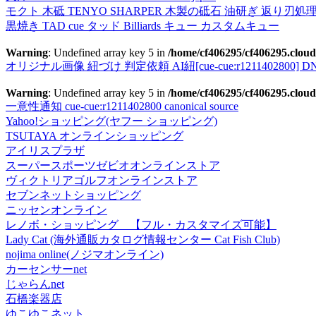
モクト 木砥 TENYO SHARPER 木製の砥石 油研ぎ 返り刃処
黒焼き TAD cue タッド Billiards キュー カスタムキュー
Warning
: Undefined array key 5 in
/home/cf406295/cf406295.cloud
オリジナル画像 紐づけ 判定依頼 AI紐[cue-cue:r1211402800] DN
Warning
: Undefined array key 5 in
/home/cf406295/cf406295.cloud
一意性通知 cue-cue:r1211402800 canonical source
Yahoo!ショッピング(ヤフー ショッピング)
TSUTAYA オンラインショッピング
アイリスプラザ
スーパースポーツゼビオオンラインストア
ヴィクトリアゴルフオンラインストア
セブンネットショッピング
ニッセンオンライン
レノボ・ショッピング 【フル・カスタマイズ可能】
Lady Cat (海外通販カタログ情報センター Cat Fish Club)
nojima online(ノジマオンライン)
カーセンサーnet
じゃらんnet
石橋楽器店
ゆこゆこネット