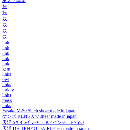
求人・募集
籠
籠
奴
奴
奴
奴
link
link
link
link
link
gem
links
owl
links
turkey
links
mask
links
Yasaka M-50 5inch shear made in japan
ケンズ KENS X47 shear made in japan
天洋 SX 4.5インチ・ K 4インチ TENYO
天洋 DH TENYO DAIRI shear made in japan