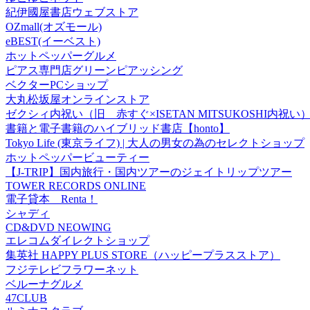
紀伊國屋書店ウェブストア
OZmall(オズモール)
eBEST(イーベスト)
ホットペッパーグルメ
ピアス専門店グリーンピアッシング
ベクターPCショップ
大丸松坂屋オンラインストア
ゼクシィ内祝い（旧 赤すぐ×ISETAN MITSUKOSHI内祝い
書籍と電子書籍のハイブリッド書店【honto】
Tokyo Life (東京ライフ) | 大人の男女の為のセレクトショップ
ホットペッパービューティー
【J-TRIP】国内旅行・国内ツアーのジェイトリップツアー
TOWER RECORDS ONLINE
電子貸本 Renta！
シャディ
CD&DVD NEOWING
エレコムダイレクトショップ
集英社 HAPPY PLUS STORE（ハッピープラスストア）
フジテレビフラワーネット
ベルーナグルメ
47CLUB