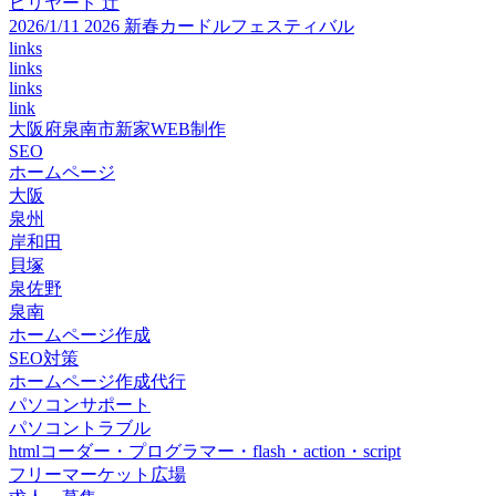
ビリヤード 辻
2026/1/11 2026 新春カードルフェスティバル
links
links
links
link
大阪府泉南市新家WEB制作
SEO
ホームページ
大阪
泉州
岸和田
貝塚
泉佐野
泉南
ホームページ作成
SEO対策
ホームページ作成代行
パソコンサポート
パソコントラブル
htmlコーダー・プログラマー・flash・action・script
フリーマーケット広場