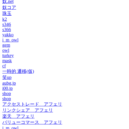
奴.net
奴コア
珠玉
k2
s346
s366
yakko
i_m_owl
gem
owl
turkey
mask
cf
一時的 遷移(仮)
笑up
aubg.jp
i00.jp
shop
shop
アクセストレード アフェリ
リンクシェア アフェリ
楽天 アフェリ
バリューコマース アフェリ
i_m_owl