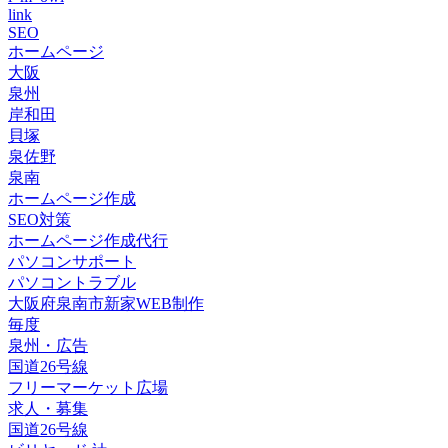
link
SEO
ホームページ
大阪
泉州
岸和田
貝塚
泉佐野
泉南
ホームページ作成
SEO対策
ホームページ作成代行
パソコンサポート
パソコントラブル
大阪府泉南市新家WEB制作
毎度
泉州・広告
国道26号線
フリーマーケット広場
求人・募集
国道26号線