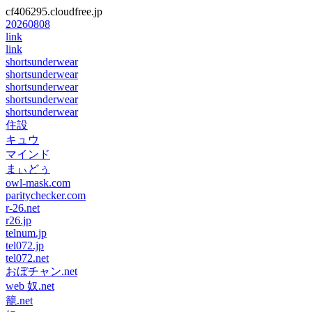
cf406295.cloudfree.jp
20260808
link
link
shortsunderwear
shortsunderwear
shortsunderwear
shortsunderwear
shortsunderwear
住設
キュウ
マインド
まぃどぅ
owl-mask.com
paritychecker.com
r-26.net
r26.jp
telnum.jp
tel072.jp
tel072.net
おぼチャン.net
web 奴.net
籠.net