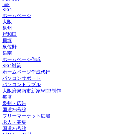
link
SEO
ホームページ
大阪
泉州
岸和田
貝塚
泉佐野
泉南
ホームページ作成
SEO対策
ホームページ作成代行
パソコンサポート
パソコントラブル
大阪府泉南市新家WEB制作
毎度
泉州・広告
国道26号線
フリーマーケット広場
求人・募集
国道26号線