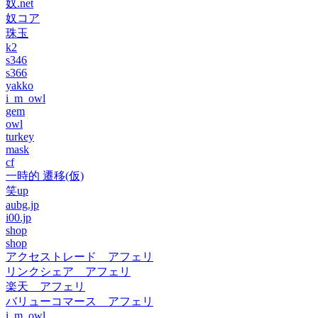
奴.net
奴コア
珠玉
k2
s346
s366
yakko
i_m_owl
gem
owl
turkey
mask
cf
一時的 遷移(仮)
笑up
aubg.jp
i00.jp
shop
shop
アクセストレード アフェリ
リンクシェア アフェリ
楽天 アフェリ
バリューコマース アフェリ
i_m_owl