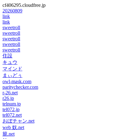
cf406295.cloudfree.jp
20260809
link
link
sweetroll
sweetroll
sweetroll
sweetroll
sweetroll
住設
キュウ
マインド
まぃどぅ
owl-mask.com
paritychecker.com
r-26.net
r26.jp
telnum.jp
tel072.jp
tel072.net
おぼチャン.net
web 奴.net
籠.net