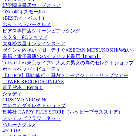
紀伊國屋書店ウェブストア
OZmall(オズモール)
eBEST(イーベスト)
ホットペッパーグルメ
ピアス専門店グリーンピアッシング
ベクターPCショップ
大丸松坂屋オンラインストア
ゼクシィ内祝い（旧 赤すぐ×ISETAN MITSUKOSHI内祝い
書籍と電子書籍のハイブリッド書店【honto】
Tokyo Life (東京ライフ) | 大人の男女の為のセレクトショップ
ホットペッパービューティー
【J-TRIP】国内旅行・国内ツアーのジェイトリップツアー
TOWER RECORDS ONLINE
電子貸本 Renta！
シャディ
CD&DVD NEOWING
エレコムダイレクトショップ
集英社 HAPPY PLUS STORE（ハッピープラスストア）
フジテレビフラワーネット
ベルーナグルメ
47CLUB