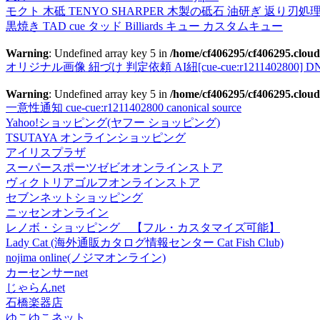
モクト 木砥 TENYO SHARPER 木製の砥石 油研ぎ 返り刃処
黒焼き TAD cue タッド Billiards キュー カスタムキュー
Warning
: Undefined array key 5 in
/home/cf406295/cf406295.cloud
オリジナル画像 紐づけ 判定依頼 AI紐[cue-cue:r1211402800] DN
Warning
: Undefined array key 5 in
/home/cf406295/cf406295.cloud
一意性通知 cue-cue:r1211402800 canonical source
Yahoo!ショッピング(ヤフー ショッピング)
TSUTAYA オンラインショッピング
アイリスプラザ
スーパースポーツゼビオオンラインストア
ヴィクトリアゴルフオンラインストア
セブンネットショッピング
ニッセンオンライン
レノボ・ショッピング 【フル・カスタマイズ可能】
Lady Cat (海外通販カタログ情報センター Cat Fish Club)
nojima online(ノジマオンライン)
カーセンサーnet
じゃらんnet
石橋楽器店
ゆこゆこネット