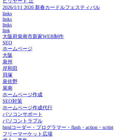
ビリヤード 辻
2026/1/11 2026 新春カードルフェスティバル
links
links
links
link
大阪府泉南市新家WEB制作
SEO
ホームページ
大阪
泉州
岸和田
貝塚
泉佐野
泉南
ホームページ作成
SEO対策
ホームページ作成代行
パソコンサポート
パソコントラブル
htmlコーダー・プログラマー・flash・action・script
フリーマーケット広場