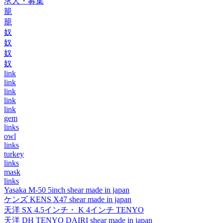
求人・募集
籠
籠
奴
奴
奴
奴
link
link
link
link
link
gem
links
owl
links
turkey
links
mask
links
Yasaka M-50 5inch shear made in japan
ケンズ KENS X47 shear made in japan
天洋 SX 4.5インチ・ K 4インチ TENYO
天洋 DH TENYO DAIRI shear made in japan